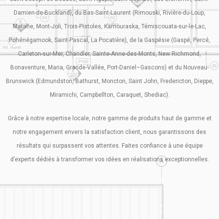
Damien-de-Buckland), du Bas-Saint-Laurent (Rimouski, Rivière-du-Loup,
Matane, Mont-Joli, Trois-Pistoles, Kamouraska, Témiscouata-sur-le-Lac,
Pohénégamook, Saint-Pascal, La Pocatière), de la Gaspésie (Gaspé, Percé,
Carleton-sur-Mer, Chandler, Sainte-Anne-des-Monts, New Richmond,
Bonaventure, Maria, Grande-Vallée, Port-Daniel–Gascons) et du Nouveau-
Brunswick (Edmundston, Bathurst, Moncton, Saint John, Fredericton, Dieppe,
Miramichi, Campbellton, Caraquet, Shediac).
Grâce à notre expertise locale, notre gamme de produits haut de gamme et
notre engagement envers la satisfaction client, nous garantissons des
résultats qui surpassent vos attentes. Faites confiance à une équipe
d’experts dédiés à transformer vos idées en réalisations exceptionnelles.