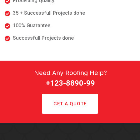
Prodviding Quality
35 + Successfull Projects done
100% Guarantee
Successfull Projects done
Need Any Roofing Help?
+123-8890-99
GET A QUOTE