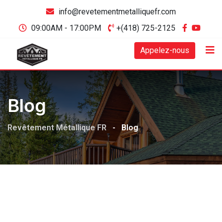
Skip
info@revetementmetalliquefr.com
to
09:00AM - 17:00PM
+(418) 725-2125
content
Appelez-nous
Blog
Revêtement Métallique FR
-
Blog