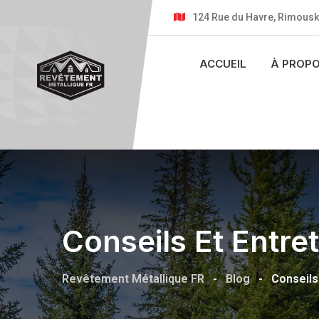
Skip
124 Rue du Havre, Rimousk
to
content
ACCUEIL
À PROP
Conseils Et Entre
Revêtement Métallique FR
-
Blog
-
Conseils