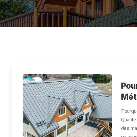
Pou
Méta
Pourquo
Qualité
des mat
galvani