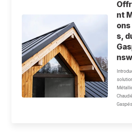
Off
nt M
ons
s, d
Gas
nsw
Introdu
soluti
Métalli
Chaudiè
Gaspés