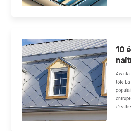
10 
naît
Avantag
tôle La
populai
entrepr
d’esthé