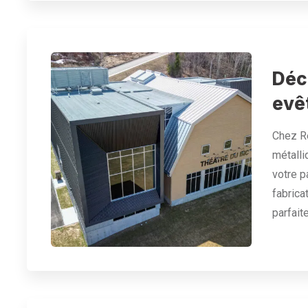
Déc
evê
Chez Re
métall
votre p
fabricat
parfai