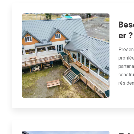
Beso
er ?
Présent
profilé
partena
constru
résiden