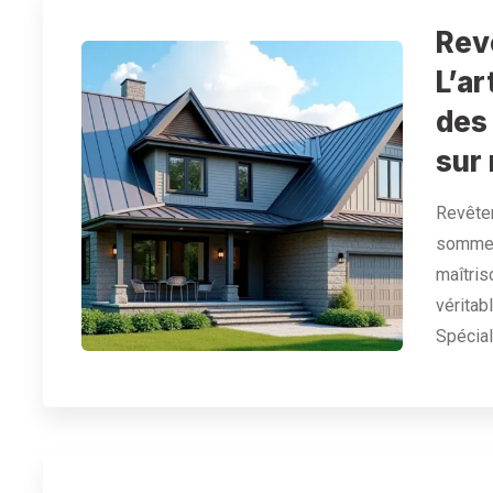
Rev
L’ar
des
sur
Revêtem
sommes
maîtris
véritab
Spécial