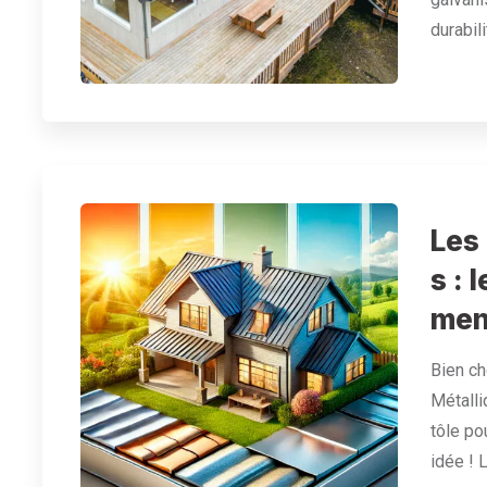
durabil
Les 
s : 
men
Bien ch
Métalli
tôle po
idée ! 