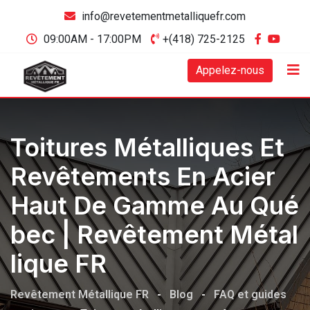
info@revetementmetalliquefr.com
09:00AM - 17:00PM
+(418) 725-2125
Appelez-nous
Toitures Métalliques Et
Revêtements En Acier
Haut De Gamme Au Qué
Bec | Revêtement Métal
Lique FR
Revêtement Métallique FR
-
Blog
-
FAQ et guides