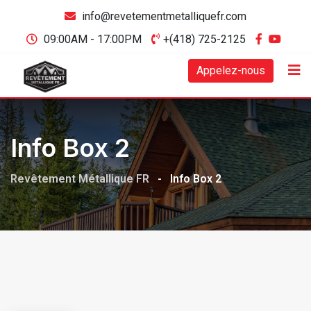
info@revetementmetalliquefr.com
09:00AM - 17:00PM
+(418) 725-2125
Appelez-nous
Info Box 2
Revêtement Métallique FR
-
Info Box 2