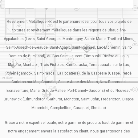
Revêtement Métallique FR est le partenaire idéal pour tous vos projets de
toitures et revêtement métalliques dans les régions de Chaudière-
Appalaches (Lévis, Saint-Georges, Montmagny, Sainte-Marie, Thetford Mines,
Saint-Joseph-de-Beauce, Saint-Agapit, Saint-Raphaël, Lac-Etchemin, Saint-
Damien-de-Buckland), du Bas-Saint-Laurent (Rimouski, Rivière-du-Loup,
Matane, Mont-Joli, Trois-Pistoles, Kamouraska, Témiscouata-sur-le-Lac,
Pohénégamook, Saint-Pascal, La Pocatière), de la Gaspésie (Gaspé, Percé,
Carleton-sur-Mer, Chandler, Sainte-Anne-des-Monts, New Richmond,
Bonaventure, Maria, Grande-Vallée, Port-Daniel–Gascons) et du Nouveau-
Brunswick (Edmundston, Bathurst, Moncton, Saint John, Fredericton, Dieppe,
Miramichi, Campbellton, Caraquet, Shediac).
Grâce à notre expertise locale, notre gamme de produits haut de gamme et
notre engagement envers la satisfaction client, nous garantissons des