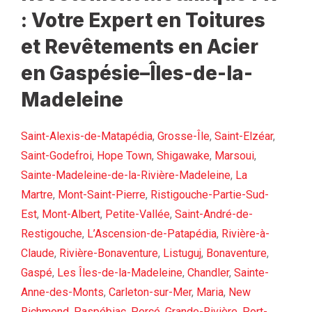
: Votre Expert en Toitures
et Revêtements en Acier
en Gaspésie–Îles-de-la-
Madeleine
Saint-Alexis-de-Matapédia
,
Grosse-Île
,
Saint-Elzéar
,
Saint-Godefroi
,
Hope Town
,
Shigawake
,
Marsoui
,
Sainte-Madeleine-de-la-Rivière-Madeleine
,
La
Martre
,
Mont-Saint-Pierre
,
Ristigouche-Partie-Sud-
Est
,
Mont-Albert
,
Petite-Vallée
,
Saint-André-de-
Restigouche
,
L’Ascension-de-Patapédia
,
Rivière-à-
Claude
,
Rivière-Bonaventure
,
Listuguj
,
Bonaventure
,
Gaspé
,
Les Îles-de-la-Madeleine
,
Chandler
,
Sainte-
Anne-des-Monts
,
Carleton-sur-Mer
,
Maria
,
New
Richmond
,
Paspébiac
,
Percé
,
Grande-Rivière
,
Port-