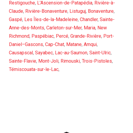
Restigouche
,
L’Ascension-de-Patapédia
,
Rivière-à-
Claude
,
Rivière-Bonaventure
,
Listuguj
,
Bonaventure
,
Gaspé
,
Les Îles-de-la-Madeleine
,
Chandler
,
Sainte-
Anne-des-Monts
,
Carleton-sur-Mer
,
Maria
,
New
Richmond
,
Paspébiac
,
Percé
,
Grande-Rivière
,
Port-
Daniel–Gascons
,
Cap-Chat
,
Matane
,
Amqui
,
Causapscal
,
Sayabec
,
Lac-au-Saumon
,
Saint-Ulric
,
Sainte-Flavie
,
Mont-Joli
,
Rimouski
,
Trois-Pistoles
,
Témiscouata-sur-le-Lac
,