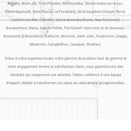
Matane, Mont-Joli, Trois-Pistoles, Kamouraska, Témiscouata-sur-le-Lac,
Pohénégamook, Saint-Pascal, La Pocatière), de la Gaspésie (Gaspé, Percé,
Carleton-sur-Mer, Chandler, Sainte-Anne-des-Monts, New Richmond,
Bonaventure, Maria, Grande-Vallée, Port-Daniel–Gascons) et du Nouveau-
Brunswick (Edmundston, Bathurst, Moncton, Saint John, Fredericton, Dieppe,
Miramichi, Campbellton, Caraquet, Shediac).
Grâce à notre expertise locale, notre gamme de produits haut de gamme et
notre engagement envers la satisfaction client, nous garantissons des
résultats qui surpassent vos attentes. Faites confiance à une équipe
d’experts dédiés à transformer vos idées en réalisations exceptionnelles.