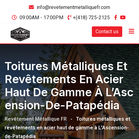
info@revetementmetalliquefr.com
09:00AM - 17:00PM
+(418) 725-2125
Contact us
Toitures Métalliques Et
Revêtements En Acier
Haut De Gamme À L’Asc
Ension-De-Patapédia
Revêtement Métallique FR
-
Toitures métalliques et
revêtements en acier haut de gamme à L’Ascension-
de-Patapédia