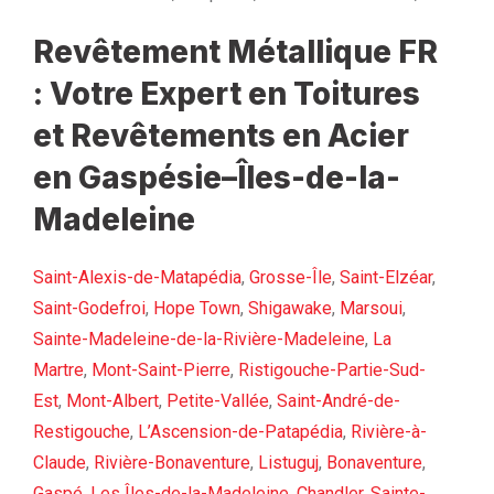
Revêtement Métallique FR
: Votre Expert en Toitures
et Revêtements en Acier
en Gaspésie–Îles-de-la-
Madeleine
Saint-Alexis-de-Matapédia
,
Grosse-Île
,
Saint-Elzéar
,
Saint-Godefroi
,
Hope Town
,
Shigawake
,
Marsoui
,
Sainte-Madeleine-de-la-Rivière-Madeleine
,
La
Martre
,
Mont-Saint-Pierre
,
Ristigouche-Partie-Sud-
Est
,
Mont-Albert
,
Petite-Vallée
,
Saint-André-de-
Restigouche
,
L’Ascension-de-Patapédia
,
Rivière-à-
Claude
,
Rivière-Bonaventure
,
Listuguj
,
Bonaventure
,
Gaspé
,
Les Îles-de-la-Madeleine
,
Chandler
,
Sainte-