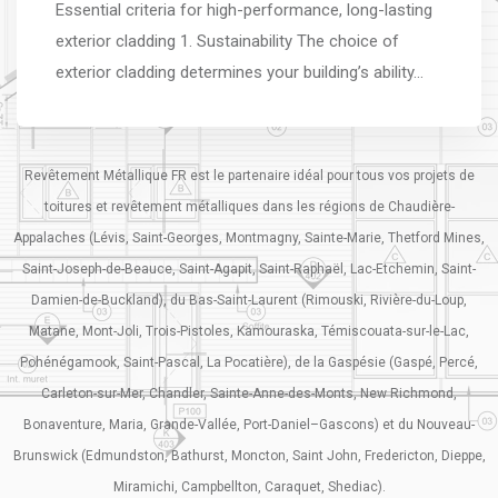
Essential criteria for high-performance, long-lasting
exterior cladding 1. Sustainability The choice of
exterior cladding determines your building’s ability…
Revêtement Métallique FR est le partenaire idéal pour tous vos projets de
toitures et revêtement métalliques dans les régions de Chaudière-
Appalaches (Lévis, Saint-Georges, Montmagny, Sainte-Marie, Thetford Mines,
Saint-Joseph-de-Beauce, Saint-Agapit, Saint-Raphaël, Lac-Etchemin, Saint-
Damien-de-Buckland), du Bas-Saint-Laurent (Rimouski, Rivière-du-Loup,
Matane, Mont-Joli, Trois-Pistoles, Kamouraska, Témiscouata-sur-le-Lac,
Pohénégamook, Saint-Pascal, La Pocatière), de la Gaspésie (Gaspé, Percé,
Carleton-sur-Mer, Chandler, Sainte-Anne-des-Monts, New Richmond,
Bonaventure, Maria, Grande-Vallée, Port-Daniel–Gascons) et du Nouveau-
Brunswick (Edmundston, Bathurst, Moncton, Saint John, Fredericton, Dieppe,
Miramichi, Campbellton, Caraquet, Shediac).