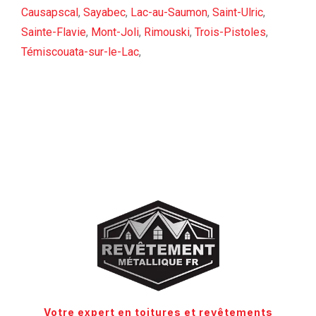
Causapscal
,
Sayabec
,
Lac-au-Saumon
,
Saint-Ulric
,
Sainte-Flavie
,
Mont-Joli
,
Rimouski
,
Trois-Pistoles
,
Témiscouata-sur-le-Lac
,
Votre expert en toitures et revêtements