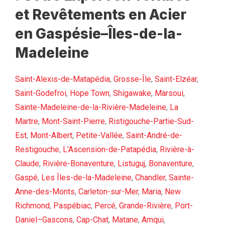
et Revêtements en Acier
en Gaspésie–Îles-de-la-
Madeleine
Saint-Alexis-de-Matapédia
,
Grosse-Île
,
Saint-Elzéar
,
Saint-Godefroi
,
Hope Town
,
Shigawake
,
Marsoui
,
Sainte-Madeleine-de-la-Rivière-Madeleine
,
La
Martre
,
Mont-Saint-Pierre
,
Ristigouche-Partie-Sud-
Est
,
Mont-Albert
,
Petite-Vallée
,
Saint-André-de-
Restigouche
,
L’Ascension-de-Patapédia
,
Rivière-à-
Claude
,
Rivière-Bonaventure
,
Listuguj
,
Bonaventure
,
Gaspé
,
Les Îles-de-la-Madeleine
,
Chandler
,
Sainte-
Anne-des-Monts
,
Carleton-sur-Mer
,
Maria
,
New
Richmond
,
Paspébiac
,
Percé
,
Grande-Rivière
,
Port-
Daniel–Gascons
,
Cap-Chat
,
Matane
,
Amqui
,