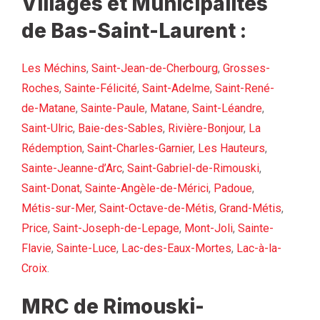
Villages et Municipalités
de Bas-Saint-Laurent :
Les Méchins
,
Saint-Jean-de-Cherbourg
,
Grosses-
Roches
,
Sainte-Félicité
,
Saint-Adelme
,
Saint-René-
de-Matane
,
Sainte-Paule
,
Matane
,
Saint-Léandre
,
Saint-Ulric
,
Baie-des-Sables
,
Rivière-Bonjour
,
La
Rédemption
,
Saint-Charles-Garnier
,
Les Hauteurs
,
Sainte-Jeanne-d’Arc
,
Saint-Gabriel-de-Rimouski
,
Saint-Donat
,
Sainte-Angèle-de-Mérici
,
Padoue
,
Métis-sur-Mer
,
Saint-Octave-de-Métis
,
Grand-Métis
,
Price
,
Saint-Joseph-de-Lepage
,
Mont-Joli
,
Sainte-
Flavie
,
Sainte-Luce
,
Lac-des-Eaux-Mortes
,
Lac-à-la-
Croix
.
MRC de Rimouski-