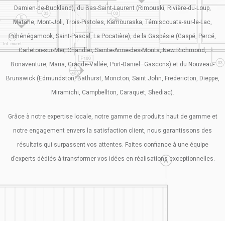
Damien-de-Buckland), du Bas-Saint-Laurent (Rimouski, Rivière-du-Loup,
Matane, Mont-Joli, Trois-Pistoles, Kamouraska, Témiscouata-sur-le-Lac,
Pohénégamook, Saint-Pascal, La Pocatière), de la Gaspésie (Gaspé, Percé,
Carleton-sur-Mer, Chandler, Sainte-Anne-des-Monts, New Richmond,
Bonaventure, Maria, Grande-Vallée, Port-Daniel–Gascons) et du Nouveau-
Brunswick (Edmundston, Bathurst, Moncton, Saint John, Fredericton, Dieppe,
Miramichi, Campbellton, Caraquet, Shediac).
Grâce à notre expertise locale, notre gamme de produits haut de gamme et
notre engagement envers la satisfaction client, nous garantissons des
résultats qui surpassent vos attentes. Faites confiance à une équipe
d’experts dédiés à transformer vos idées en réalisations exceptionnelles.