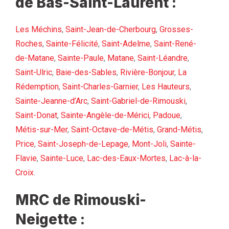
de Bas-Saint-Laurent :
Les Méchins
,
Saint-Jean-de-Cherbourg
,
Grosses-
Roches
,
Sainte-Félicité
,
Saint-Adelme
,
Saint-René-
de-Matane
,
Sainte-Paule
,
Matane
,
Saint-Léandre
,
Saint-Ulric
,
Baie-des-Sables
,
Rivière-Bonjour
,
La
Rédemption
,
Saint-Charles-Garnier
,
Les Hauteurs
,
Sainte-Jeanne-d’Arc
,
Saint-Gabriel-de-Rimouski
,
Saint-Donat
,
Sainte-Angèle-de-Mérici
,
Padoue
,
Métis-sur-Mer
,
Saint-Octave-de-Métis
,
Grand-Métis
,
Price
,
Saint-Joseph-de-Lepage
,
Mont-Joli
,
Sainte-
Flavie
,
Sainte-Luce
,
Lac-des-Eaux-Mortes
,
Lac-à-la-
Croix
.
MRC de Rimouski-
Neigette :