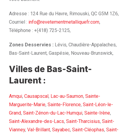
Adresse : 124 Rue du Havre, Rimouski, QC G5M 1Z6,
Courriel :
info@revetementmetalliquefr.com
,
Téléphone : +(418) 725-2125,
Zones Desservies :
Lévis, Chaudière-Appalaches,
Bas-Saint-Laurent, Gaspésie, Nouveau-Brunswick,
Villes de Bas-Saint-
Laurent :
Amqui
,
Causapscal
,
Lac-au-Saumon
,
Sainte-
Marguerite-Marie
,
Sainte-Florence
,
Saint-Léon-le-
Grand
,
Saint-Zénon-du-Lac-Humqui
,
Sainte-Irène
,
Saint-Alexandre-des-Lacs
,
Saint-Tharcisius
,
Saint-
Vianney
,
Val-Brillant
,
Sayabec
,
Saint-Cléophas
,
Saint-