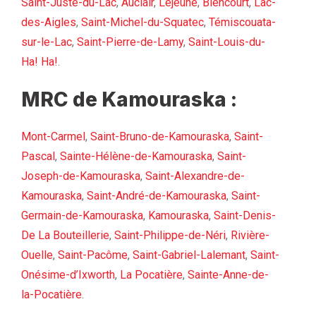
Saint-Juste-du-Lac
,
Auclair
,
Lejeune
,
Biencourt
,
Lac-
des-Aigles
,
Saint-Michel-du-Squatec
,
Témiscouata-
sur-le-Lac
,
Saint-Pierre-de-Lamy
,
Saint-Louis-du-
Ha! Ha!
.
MRC de Kamouraska :
Mont-Carmel
,
Saint-Bruno-de-Kamouraska
,
Saint-
Pascal
,
Sainte-Hélène-de-Kamouraska
,
Saint-
Joseph-de-Kamouraska
,
Saint-Alexandre-de-
Kamouraska
,
Saint-André-de-Kamouraska
,
Saint-
Germain-de-Kamouraska
,
Kamouraska
,
Saint-Denis-
De La Bouteillerie
,
Saint-Philippe-de-Néri
,
Rivière-
Ouelle
,
Saint-Pacôme
,
Saint-Gabriel-Lalemant
,
Saint-
Onésime-d’Ixworth
,
La Pocatière
,
Sainte-Anne-de-
la-Pocatière
.