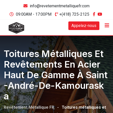
info@revetementmetalliquefr.com
09:00AM - 17:00PM
+(418) 725-2125
Appelez-nous
Toitures Métalliques Et
Revêtements En Acier
Haut De Gamme À Saint
-André-De-Kamourask
A
Revêtement Métallique FR
-
Toitures métalliques et