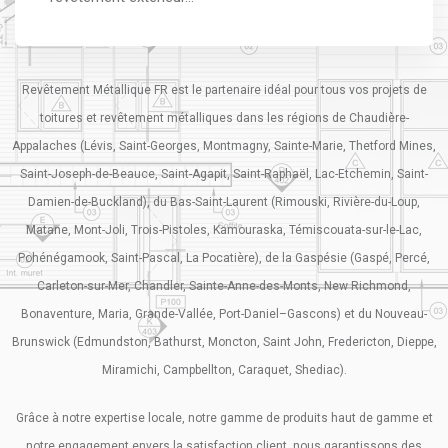
Revêtement Métallique FR est le partenaire idéal pour tous vos projets de
toitures et revêtement métalliques dans les régions de Chaudière-
Appalaches (Lévis, Saint-Georges, Montmagny, Sainte-Marie, Thetford Mines,
Saint-Joseph-de-Beauce, Saint-Agapit, Saint-Raphaël, Lac-Etchemin, Saint-
Damien-de-Buckland), du Bas-Saint-Laurent (Rimouski, Rivière-du-Loup,
Matane, Mont-Joli, Trois-Pistoles, Kamouraska, Témiscouata-sur-le-Lac,
Pohénégamook, Saint-Pascal, La Pocatière), de la Gaspésie (Gaspé, Percé,
Carleton-sur-Mer, Chandler, Sainte-Anne-des-Monts, New Richmond,
Bonaventure, Maria, Grande-Vallée, Port-Daniel–Gascons) et du Nouveau-
Brunswick (Edmundston, Bathurst, Moncton, Saint John, Fredericton, Dieppe,
Miramichi, Campbellton, Caraquet, Shediac).
Grâce à notre expertise locale, notre gamme de produits haut de gamme et
notre engagement envers la satisfaction client, nous garantissons des