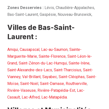
Zones Desservies :
Lévis, Chaudière-Appalaches,
Bas-Saint-Laurent, Gaspésie, Nouveau-Brunswick,
Villes de Bas-Saint-
Laurent :
Amqui
,
Causapscal
,
Lac-au-Saumon
,
Sainte-
Marguerite-Marie
,
Sainte-Florence
,
Saint-Léon-le-
Grand
,
Saint-Zénon-du-Lac-Humqui
,
Sainte-Irène
,
Saint-Alexandre-des-Lacs
,
Saint-Tharcisius
,
Saint-
Vianney
,
Val-Brillant
,
Sayabec
,
Saint-Cléophas
,
Saint-
Moïse
,
Saint-Noël
,
Saint-Damase
,
Routhierville
,
Rivière-Vaseuse
,
Rivière-Patapédia-Est
,
Lac-
Casault
,
Lac-Alfred
,
Lac-Matapédia
.