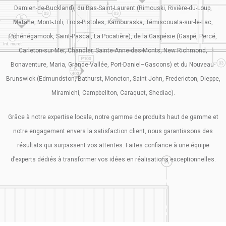
Damien-de-Buckland), du Bas-Saint-Laurent (Rimouski, Rivière-du-Loup,
Matane, Mont-Joli, Trois-Pistoles, Kamouraska, Témiscouata-sur-le-Lac,
Pohénégamook, Saint-Pascal, La Pocatière), de la Gaspésie (Gaspé, Percé,
Carleton-sur-Mer, Chandler, Sainte-Anne-des-Monts, New Richmond,
Bonaventure, Maria, Grande-Vallée, Port-Daniel–Gascons) et du Nouveau-
Brunswick (Edmundston, Bathurst, Moncton, Saint John, Fredericton, Dieppe,
Miramichi, Campbellton, Caraquet, Shediac).
Grâce à notre expertise locale, notre gamme de produits haut de gamme et
notre engagement envers la satisfaction client, nous garantissons des
résultats qui surpassent vos attentes. Faites confiance à une équipe
d’experts dédiés à transformer vos idées en réalisations exceptionnelles.