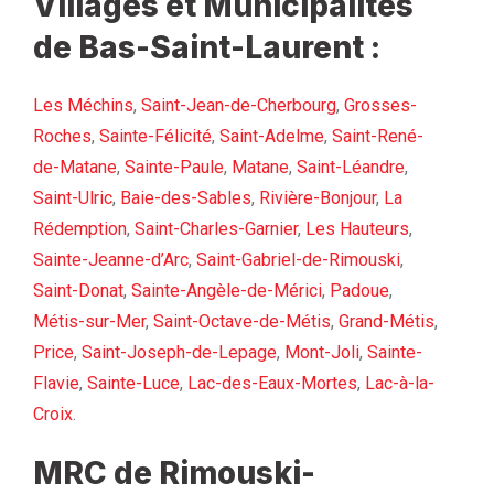
Villages et Municipalités
de Bas-Saint-Laurent :
Les Méchins
,
Saint-Jean-de-Cherbourg
,
Grosses-
Roches
,
Sainte-Félicité
,
Saint-Adelme
,
Saint-René-
de-Matane
,
Sainte-Paule
,
Matane
,
Saint-Léandre
,
Saint-Ulric
,
Baie-des-Sables
,
Rivière-Bonjour
,
La
Rédemption
,
Saint-Charles-Garnier
,
Les Hauteurs
,
Sainte-Jeanne-d’Arc
,
Saint-Gabriel-de-Rimouski
,
Saint-Donat
,
Sainte-Angèle-de-Mérici
,
Padoue
,
Métis-sur-Mer
,
Saint-Octave-de-Métis
,
Grand-Métis
,
Price
,
Saint-Joseph-de-Lepage
,
Mont-Joli
,
Sainte-
Flavie
,
Sainte-Luce
,
Lac-des-Eaux-Mortes
,
Lac-à-la-
Croix
.
MRC de Rimouski-