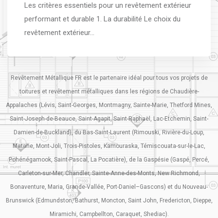
Les critères essentiels pour un revêtement extérieur
performant et durable 1. La durabilité Le choix du
revêtement extérieur…
Revêtement Métallique FR est le partenaire idéal pour tous vos projets de
toitures et revêtement métalliques dans les régions de Chaudière-
Appalaches (Lévis, Saint-Georges, Montmagny, Sainte-Marie, Thetford Mines,
Saint-Joseph-de-Beauce, Saint-Agapit, Saint-Raphaël, Lac-Etchemin, Saint-
Damien-de-Buckland), du Bas-Saint-Laurent (Rimouski, Rivière-du-Loup,
Matane, Mont-Joli, Trois-Pistoles, Kamouraska, Témiscouata-sur-le-Lac,
Pohénégamook, Saint-Pascal, La Pocatière), de la Gaspésie (Gaspé, Percé,
Carleton-sur-Mer, Chandler, Sainte-Anne-des-Monts, New Richmond,
Bonaventure, Maria, Grande-Vallée, Port-Daniel–Gascons) et du Nouveau-
Brunswick (Edmundston, Bathurst, Moncton, Saint John, Fredericton, Dieppe,
Miramichi, Campbellton, Caraquet, Shediac).