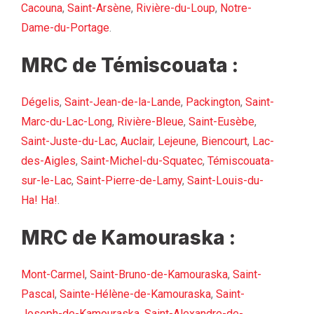
Cacouna
,
Saint-Arsène
,
Rivière-du-Loup
,
Notre-
Dame-du-Portage
.
MRC de Témiscouata :
Dégelis
,
Saint-Jean-de-la-Lande
,
Packington
,
Saint-
Marc-du-Lac-Long
,
Rivière-Bleue
,
Saint-Eusèbe
,
Saint-Juste-du-Lac
,
Auclair
,
Lejeune
,
Biencourt
,
Lac-
des-Aigles
,
Saint-Michel-du-Squatec
,
Témiscouata-
sur-le-Lac
,
Saint-Pierre-de-Lamy
,
Saint-Louis-du-
Ha! Ha!
.
MRC de Kamouraska :
Mont-Carmel
,
Saint-Bruno-de-Kamouraska
,
Saint-
Pascal
,
Sainte-Hélène-de-Kamouraska
,
Saint-
Joseph-de-Kamouraska
,
Saint-Alexandre-de-