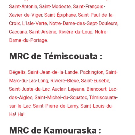
Saint-Antonin
,
Saint-Modeste
,
Saint-François-
Xavier-de-Viger
,
Saint-Épiphane
,
Saint-Paul-de-la-
Croix
,
L’Isle-Verte
,
Notre-Dame-des-Sept-Douleurs
,
Cacouna
,
Saint-Arsène
,
Rivière-du-Loup
,
Notre-
Dame-du-Portage
.
MRC de Témiscouata :
Dégelis
,
Saint-Jean-de-la-Lande
,
Packington
,
Saint-
Marc-du-Lac-Long
,
Rivière-Bleue
,
Saint-Eusèbe
,
Saint-Juste-du-Lac
,
Auclair
,
Lejeune
,
Biencourt
,
Lac-
des-Aigles
,
Saint-Michel-du-Squatec
,
Témiscouata-
sur-le-Lac
,
Saint-Pierre-de-Lamy
,
Saint-Louis-du-
Ha! Ha!
.
MRC de Kamouraska :