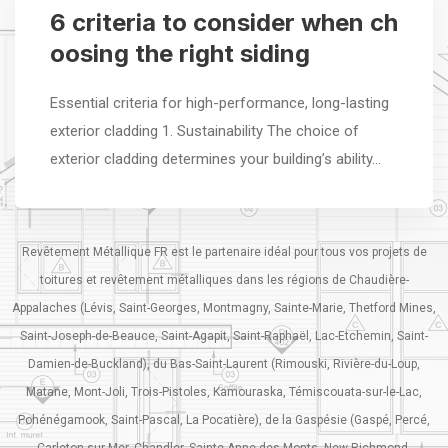
6 criteria to consider when ch
oosing the right siding
Essential criteria for high-performance, long-lasting
exterior cladding 1. Sustainability The choice of
exterior cladding determines your building’s ability…
Revêtement Métallique FR est le partenaire idéal pour tous vos projets de
toitures et revêtement métalliques dans les régions de Chaudière-
Appalaches (Lévis, Saint-Georges, Montmagny, Sainte-Marie, Thetford Mines,
Saint-Joseph-de-Beauce, Saint-Agapit, Saint-Raphaël, Lac-Etchemin, Saint-
Damien-de-Buckland), du Bas-Saint-Laurent (Rimouski, Rivière-du-Loup,
Matane, Mont-Joli, Trois-Pistoles, Kamouraska, Témiscouata-sur-le-Lac,
Pohénégamook, Saint-Pascal, La Pocatière), de la Gaspésie (Gaspé, Percé,
Carleton-sur-Mer, Chandler, Sainte-Anne-des-Monts, New Richmond,