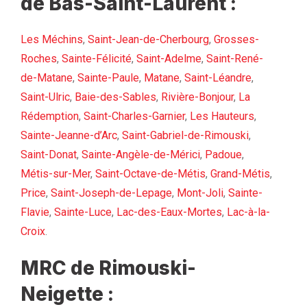
de Bas-Saint-Laurent :
Les Méchins
,
Saint-Jean-de-Cherbourg
,
Grosses-
Roches
,
Sainte-Félicité
,
Saint-Adelme
,
Saint-René-
de-Matane
,
Sainte-Paule
,
Matane
,
Saint-Léandre
,
Saint-Ulric
,
Baie-des-Sables
,
Rivière-Bonjour
,
La
Rédemption
,
Saint-Charles-Garnier
,
Les Hauteurs
,
Sainte-Jeanne-d’Arc
,
Saint-Gabriel-de-Rimouski
,
Saint-Donat
,
Sainte-Angèle-de-Mérici
,
Padoue
,
Métis-sur-Mer
,
Saint-Octave-de-Métis
,
Grand-Métis
,
Price
,
Saint-Joseph-de-Lepage
,
Mont-Joli
,
Sainte-
Flavie
,
Sainte-Luce
,
Lac-des-Eaux-Mortes
,
Lac-à-la-
Croix
.
MRC de Rimouski-
Neigette :