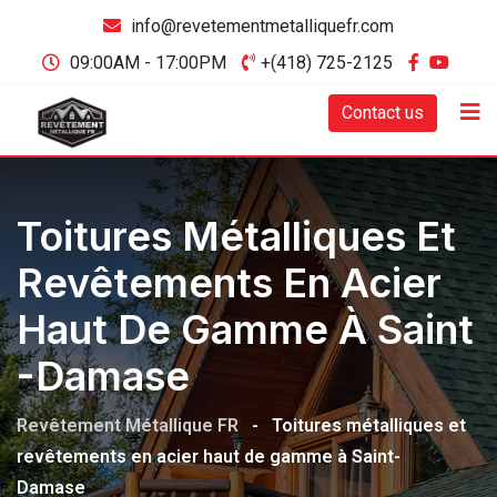
info@revetementmetalliquefr.com
09:00AM - 17:00PM
+(418) 725-2125
Contact us
Toitures Métalliques Et
Revêtements En Acier
Haut De Gamme À Saint
-Damase
Revêtement Métallique FR
-
Toitures métalliques et
revêtements en acier haut de gamme à Saint-
Damase