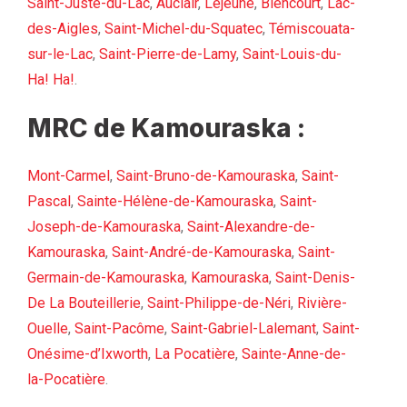
Saint-Juste-du-Lac
,
Auclair
,
Lejeune
,
Biencourt
,
Lac-
des-Aigles
,
Saint-Michel-du-Squatec
,
Témiscouata-
sur-le-Lac
,
Saint-Pierre-de-Lamy
,
Saint-Louis-du-
Ha! Ha!
.
MRC de Kamouraska :
Mont-Carmel
,
Saint-Bruno-de-Kamouraska
,
Saint-
Pascal
,
Sainte-Hélène-de-Kamouraska
,
Saint-
Joseph-de-Kamouraska
,
Saint-Alexandre-de-
Kamouraska
,
Saint-André-de-Kamouraska
,
Saint-
Germain-de-Kamouraska
,
Kamouraska
,
Saint-Denis-
De La Bouteillerie
,
Saint-Philippe-de-Néri
,
Rivière-
Ouelle
,
Saint-Pacôme
,
Saint-Gabriel-Lalemant
,
Saint-
Onésime-d’Ixworth
,
La Pocatière
,
Sainte-Anne-de-
la-Pocatière
.