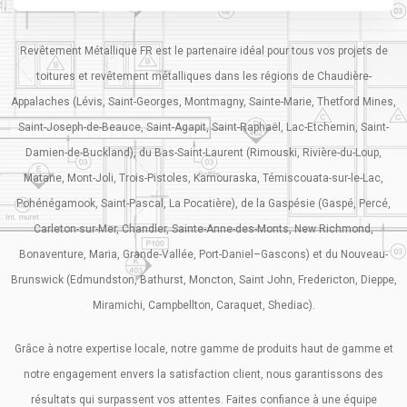
Revêtement Métallique FR est le partenaire idéal pour tous vos projets de
toitures et revêtement métalliques dans les régions de Chaudière-
Appalaches (Lévis, Saint-Georges, Montmagny, Sainte-Marie, Thetford Mines,
Saint-Joseph-de-Beauce, Saint-Agapit, Saint-Raphaël, Lac-Etchemin, Saint-
Damien-de-Buckland), du Bas-Saint-Laurent (Rimouski, Rivière-du-Loup,
Matane, Mont-Joli, Trois-Pistoles, Kamouraska, Témiscouata-sur-le-Lac,
Pohénégamook, Saint-Pascal, La Pocatière), de la Gaspésie (Gaspé, Percé,
Carleton-sur-Mer, Chandler, Sainte-Anne-des-Monts, New Richmond,
Bonaventure, Maria, Grande-Vallée, Port-Daniel–Gascons) et du Nouveau-
Brunswick (Edmundston, Bathurst, Moncton, Saint John, Fredericton, Dieppe,
Miramichi, Campbellton, Caraquet, Shediac).
Grâce à notre expertise locale, notre gamme de produits haut de gamme et
notre engagement envers la satisfaction client, nous garantissons des
résultats qui surpassent vos attentes. Faites confiance à une équipe