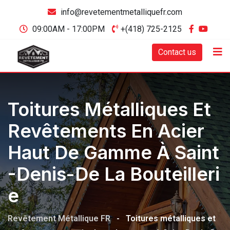
info@revetementmetalliquefr.com
09:00AM - 17:00PM
+(418) 725-2125
Contact us
Toitures Métalliques Et
Revêtements En Acier
Haut De Gamme À Saint
-Denis-De La Bouteilleri
E
Revêtement Métallique FR
-
Toitures métalliques et