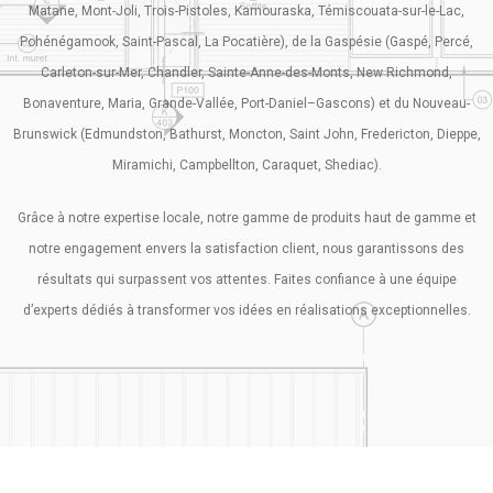
Matane, Mont-Joli, Trois-Pistoles, Kamouraska, Témiscouata-sur-le-Lac,
Pohénégamook, Saint-Pascal, La Pocatière), de la Gaspésie (Gaspé, Percé,
Carleton-sur-Mer, Chandler, Sainte-Anne-des-Monts, New Richmond,
Bonaventure, Maria, Grande-Vallée, Port-Daniel–Gascons) et du Nouveau-
Brunswick (Edmundston, Bathurst, Moncton, Saint John, Fredericton, Dieppe,
Miramichi, Campbellton, Caraquet, Shediac).
Grâce à notre expertise locale, notre gamme de produits haut de gamme et
notre engagement envers la satisfaction client, nous garantissons des
résultats qui surpassent vos attentes. Faites confiance à une équipe
d’experts dédiés à transformer vos idées en réalisations exceptionnelles.