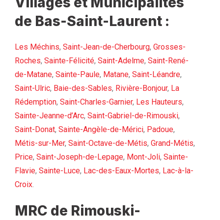
Villages et Municipalités
de Bas-Saint-Laurent :
Les Méchins
,
Saint-Jean-de-Cherbourg
,
Grosses-
Roches
,
Sainte-Félicité
,
Saint-Adelme
,
Saint-René-
de-Matane
,
Sainte-Paule
,
Matane
,
Saint-Léandre
,
Saint-Ulric
,
Baie-des-Sables
,
Rivière-Bonjour
,
La
Rédemption
,
Saint-Charles-Garnier
,
Les Hauteurs
,
Sainte-Jeanne-d’Arc
,
Saint-Gabriel-de-Rimouski
,
Saint-Donat
,
Sainte-Angèle-de-Mérici
,
Padoue
,
Métis-sur-Mer
,
Saint-Octave-de-Métis
,
Grand-Métis
,
Price
,
Saint-Joseph-de-Lepage
,
Mont-Joli
,
Sainte-
Flavie
,
Sainte-Luce
,
Lac-des-Eaux-Mortes
,
Lac-à-la-
Croix
.
MRC de Rimouski-