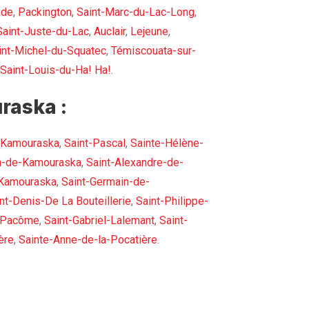
nde
,
Packington
,
Saint-Marc-du-Lac-Long
,
Saint-Juste-du-Lac
,
Auclair
,
Lejeune
,
int-Michel-du-Squatec
,
Témiscouata-sur-
Saint-Louis-du-Ha! Ha!
.
raska :
-Kamouraska
,
Saint-Pascal
,
Sainte-Hélène-
h-de-Kamouraska
,
Saint-Alexandre-de-
-Kamouraska
,
Saint-Germain-de-
nt-Denis-De La Bouteillerie
,
Saint-Philippe-
-Pacôme
,
Saint-Gabriel-Lalemant
,
Saint-
ère
,
Sainte-Anne-de-la-Pocatière
.