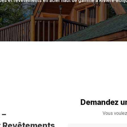
ques et revêtements en acier haut de gamme à Rivière-Bon
Demandez un
 –
Vous voulez
et Revêtements