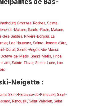
icipalités de Bas-
Cherbourg
,
Grosses-Roches
,
Sainte-
René-de-Matane
,
Sainte-Paule
,
Matane
,
e-des-Sables
,
Rivière-Bonjour
,
La
rnier
,
Les Hauteurs
,
Sainte-Jeanne-d’Arc
,
int-Donat
,
Sainte-Angèle-de-Mérici
,
-Octave-de-Métis
,
Grand-Métis
,
Price
,
t-Joli
,
Sainte-Flavie
,
Sainte-Luce
,
Lac-
oix
.
ki-Neigette :
onts
,
Saint-Narcisse-de-Rimouski
,
Saint-
essard
,
Rimouski
,
Saint-Valérien
,
Saint-