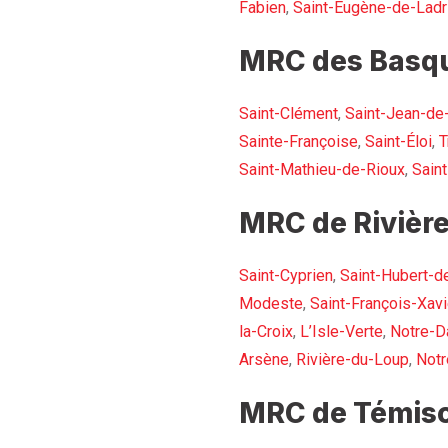
Fabien
,
Saint-Eugène-de-Ladr
MRC des Basqu
Saint-Clément
,
Saint-Jean-de
Sainte-Françoise
,
Saint-Éloi
,
T
Saint-Mathieu-de-Rioux
,
Sain
MRC de Rivière
Saint-Cyprien
,
Saint-Hubert-d
Modeste
,
Saint-François-Xavi
la-Croix
,
L’Isle-Verte
,
Notre-D
Arsène
,
Rivière-du-Loup
,
Not
MRC de Témisc