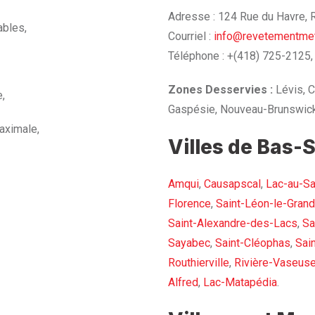
Adresse : 124 Rue du Havre,
ables,
Courriel :
info@revetementmet
Téléphone : +(418) 725-2125,
Zones Desservies :
Lévis, C
e,
Gaspésie, Nouveau-Brunswick
aximale,
Villes de Bas-S
Amqui
,
Causapscal
,
Lac-au-S
Florence
,
Saint-Léon-le-Grand
Saint-Alexandre-des-Lacs
,
Sa
Sayabec
,
Saint-Cléophas
,
Sai
Routhierville
,
Rivière-Vaseus
Alfred
,
Lac-Matapédia
.