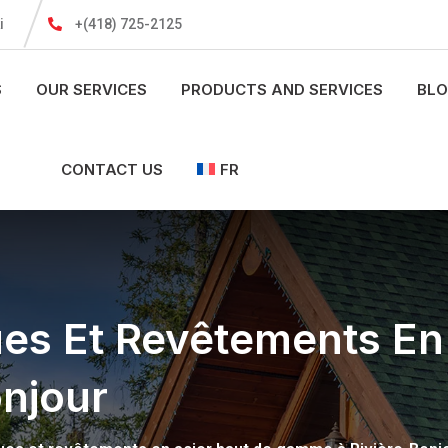
i
+(418) 725-2125
S
OUR SERVICES
PRODUCTS AND SERVICES
BL
CONTACT US
FR
ues Et Revêtements En
onjour