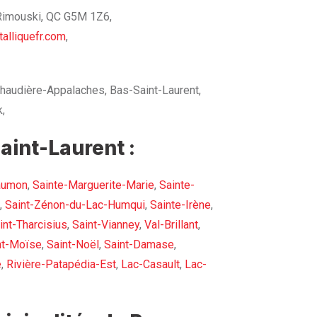
 Rimouski, QC G5M 1Z6,
alliquefr.com
,
haudière-Appalaches, Bas-Saint-Laurent,
,
aint-Laurent :
aumon
,
Sainte-Marguerite-Marie
,
Sainte-
,
Saint-Zénon-du-Lac-Humqui
,
Sainte-Irène
,
int-Tharcisius
,
Saint-Vianney
,
Val-Brillant
,
nt-Moïse
,
Saint-Noël
,
Saint-Damase
,
e
,
Rivière-Patapédia-Est
,
Lac-Casault
,
Lac-