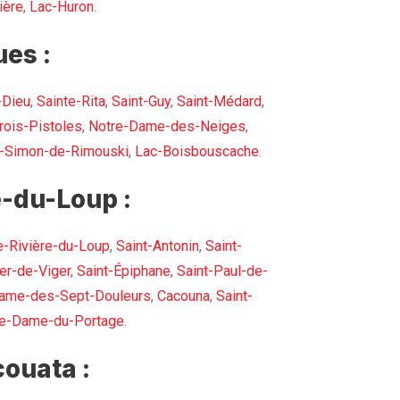
ière
,
Lac-Huron
.
es :
-Dieu
,
Sainte-Rita
,
Saint-Guy
,
Saint-Médard
,
rois-Pistoles
,
Notre-Dame-des-Neiges
,
t-Simon-de-Rimouski
,
Lac-Boisbouscache
.
-du-Loup :
e-Rivière-du-Loup
,
Saint-Antonin
,
Saint-
er-de-Viger
,
Saint-Épiphane
,
Saint-Paul-de-
ame-des-Sept-Douleurs
,
Cacouna
,
Saint-
re-Dame-du-Portage
.
ouata :