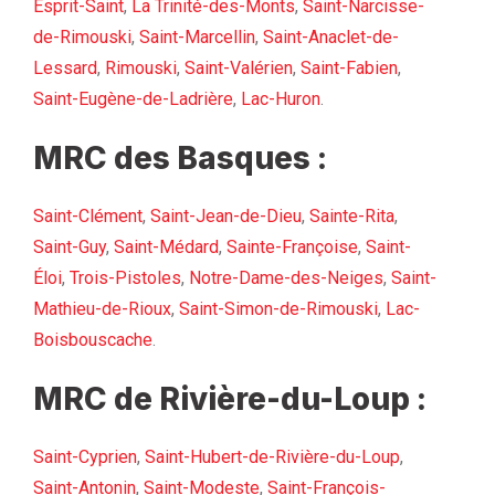
Esprit-Saint
,
La Trinité-des-Monts
,
Saint-Narcisse-
de-Rimouski
,
Saint-Marcellin
,
Saint-Anaclet-de-
Lessard
,
Rimouski
,
Saint-Valérien
,
Saint-Fabien
,
Saint-Eugène-de-Ladrière
,
Lac-Huron
.
MRC des Basques :
Saint-Clément
,
Saint-Jean-de-Dieu
,
Sainte-Rita
,
Saint-Guy
,
Saint-Médard
,
Sainte-Françoise
,
Saint-
Éloi
,
Trois-Pistoles
,
Notre-Dame-des-Neiges
,
Saint-
Mathieu-de-Rioux
,
Saint-Simon-de-Rimouski
,
Lac-
Boisbouscache
.
MRC de Rivière-du-Loup :
Saint-Cyprien
,
Saint-Hubert-de-Rivière-du-Loup
,
Saint-Antonin
,
Saint-Modeste
,
Saint-François-