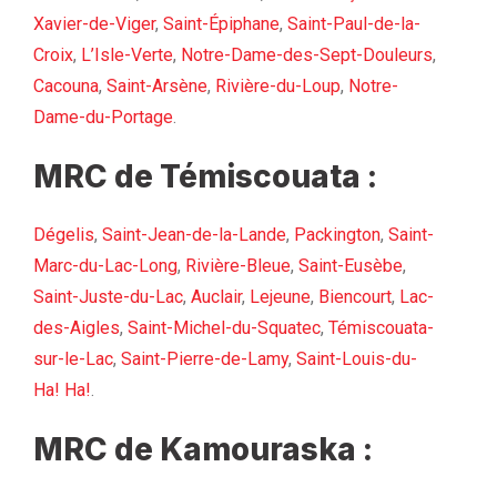
Xavier-de-Viger
,
Saint-Épiphane
,
Saint-Paul-de-la-
Croix
,
L’Isle-Verte
,
Notre-Dame-des-Sept-Douleurs
,
Cacouna
,
Saint-Arsène
,
Rivière-du-Loup
,
Notre-
Dame-du-Portage
.
MRC de Témiscouata :
Dégelis
,
Saint-Jean-de-la-Lande
,
Packington
,
Saint-
Marc-du-Lac-Long
,
Rivière-Bleue
,
Saint-Eusèbe
,
Saint-Juste-du-Lac
,
Auclair
,
Lejeune
,
Biencourt
,
Lac-
des-Aigles
,
Saint-Michel-du-Squatec
,
Témiscouata-
sur-le-Lac
,
Saint-Pierre-de-Lamy
,
Saint-Louis-du-
Ha! Ha!
.
MRC de Kamouraska :