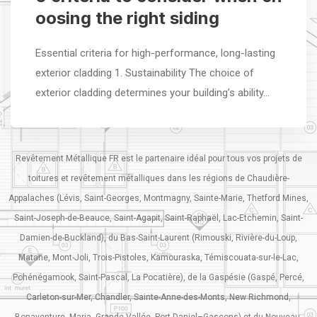
oosing the right siding
Essential criteria for high-performance, long-lasting
exterior cladding 1. Sustainability The choice of
exterior cladding determines your building’s ability…
Revêtement Métallique FR est le partenaire idéal pour tous vos projets de
toitures et revêtement métalliques dans les régions de Chaudière-
Appalaches (Lévis, Saint-Georges, Montmagny, Sainte-Marie, Thetford Mines,
Saint-Joseph-de-Beauce, Saint-Agapit, Saint-Raphaël, Lac-Etchemin, Saint-
Damien-de-Buckland), du Bas-Saint-Laurent (Rimouski, Rivière-du-Loup,
Matane, Mont-Joli, Trois-Pistoles, Kamouraska, Témiscouata-sur-le-Lac,
Pohénégamook, Saint-Pascal, La Pocatière), de la Gaspésie (Gaspé, Percé,
Carleton-sur-Mer, Chandler, Sainte-Anne-des-Monts, New Richmond,
Bonaventure, Maria, Grande-Vallée, Port-Daniel–Gascons) et du Nouveau-