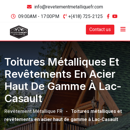
info@revetementmetalliquefr.com
09:00AM - 17:00PM
+(418) 725-2125
Contact us
Toitures Métalliques Et
Revêtements En Acier
Haut De Gamme À Lac-
Casault
Revêtement Métallique FR
-
Toitures métalliques et
revêtements en acier haut de gamme à Lac-Casault