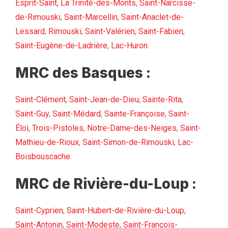
Esprit-Saint
,
La Trinité-des-Monts
,
Saint-Narcisse-
de-Rimouski
,
Saint-Marcellin
,
Saint-Anaclet-de-
Lessard
,
Rimouski
,
Saint-Valérien
,
Saint-Fabien
,
Saint-Eugène-de-Ladrière
,
Lac-Huron
.
MRC des Basques :
Saint-Clément
,
Saint-Jean-de-Dieu
,
Sainte-Rita
,
Saint-Guy
,
Saint-Médard
,
Sainte-Françoise
,
Saint-
Éloi
,
Trois-Pistoles
,
Notre-Dame-des-Neiges
,
Saint-
Mathieu-de-Rioux
,
Saint-Simon-de-Rimouski
,
Lac-
Boisbouscache
.
MRC de Rivière-du-Loup :
Saint-Cyprien
,
Saint-Hubert-de-Rivière-du-Loup
,
Saint-Antonin
,
Saint-Modeste
,
Saint-François-