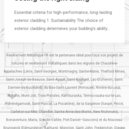
Essential criteria for high-performance, long-lasting
exterior cladding 1. Sustainability The choice of
exterior cladding determines your building’s ability…
Revêtement Métallique FR est le partenaire idéal pour tous vos projets de
toitures et revêtement métalliques dans les régions de Chaudière-
Appalaches (Lévis, Saint-Georges, Montmagny, Sainte-Marie, Thetford Mines,
Saint-Joseph-de-Beauce, Saint-Agapit, Saint-Raphaël, Lac-Etchemin, Saint-
Damien-de-Buckland), du Bas-Saint-Laurent (Rimouski, Rivière-du-Loup,
Matane, Mont-Joli, Trois-Pistoles, Kamouraska, Témiscouata-sur-le-Lac,
Pohénégamook, Saint-Pascal, La Pocatière), de la Gaspésie (Gaspé, Percé,
Carleton-sur-Mer, Chandler, Sainte-Anne-des-Monts, New Richmond,
Bonaventure, Maria, Grande-Vallée, Port-Daniel–Gascons) et du Nouveau-
Brunswick (Edmundston, Bathurst, Moncton, Saint John, Fredericton, Dieppe,