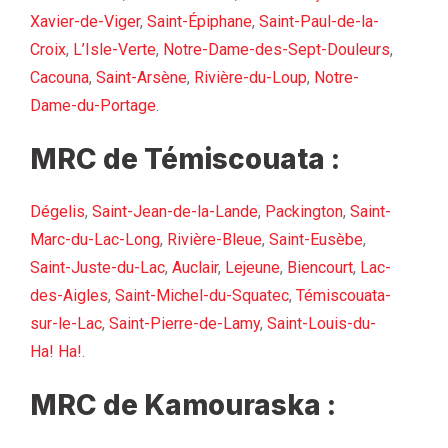
Xavier-de-Viger
,
Saint-Épiphane
,
Saint-Paul-de-la-
Croix
,
L’Isle-Verte
,
Notre-Dame-des-Sept-Douleurs
,
Cacouna
,
Saint-Arsène
,
Rivière-du-Loup
,
Notre-
Dame-du-Portage
.
MRC de Témiscouata :
Dégelis
,
Saint-Jean-de-la-Lande
,
Packington
,
Saint-
Marc-du-Lac-Long
,
Rivière-Bleue
,
Saint-Eusèbe
,
Saint-Juste-du-Lac
,
Auclair
,
Lejeune
,
Biencourt
,
Lac-
des-Aigles
,
Saint-Michel-du-Squatec
,
Témiscouata-
sur-le-Lac
,
Saint-Pierre-de-Lamy
,
Saint-Louis-du-
Ha! Ha!
.
MRC de Kamouraska :