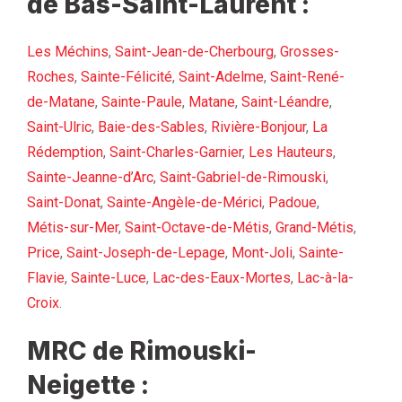
de Bas-Saint-Laurent :
Les Méchins
,
Saint-Jean-de-Cherbourg
,
Grosses-
Roches
,
Sainte-Félicité
,
Saint-Adelme
,
Saint-René-
de-Matane
,
Sainte-Paule
,
Matane
,
Saint-Léandre
,
Saint-Ulric
,
Baie-des-Sables
,
Rivière-Bonjour
,
La
Rédemption
,
Saint-Charles-Garnier
,
Les Hauteurs
,
Sainte-Jeanne-d’Arc
,
Saint-Gabriel-de-Rimouski
,
Saint-Donat
,
Sainte-Angèle-de-Mérici
,
Padoue
,
Métis-sur-Mer
,
Saint-Octave-de-Métis
,
Grand-Métis
,
Price
,
Saint-Joseph-de-Lepage
,
Mont-Joli
,
Sainte-
Flavie
,
Sainte-Luce
,
Lac-des-Eaux-Mortes
,
Lac-à-la-
Croix
.
MRC de Rimouski-
Neigette :