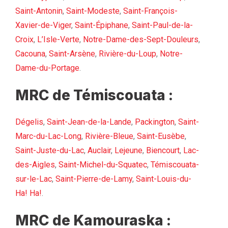
Saint-Antonin
,
Saint-Modeste
,
Saint-François-
Xavier-de-Viger
,
Saint-Épiphane
,
Saint-Paul-de-la-
Croix
,
L’Isle-Verte
,
Notre-Dame-des-Sept-Douleurs
,
Cacouna
,
Saint-Arsène
,
Rivière-du-Loup
,
Notre-
Dame-du-Portage
.
MRC de Témiscouata :
Dégelis
,
Saint-Jean-de-la-Lande
,
Packington
,
Saint-
Marc-du-Lac-Long
,
Rivière-Bleue
,
Saint-Eusèbe
,
Saint-Juste-du-Lac
,
Auclair
,
Lejeune
,
Biencourt
,
Lac-
des-Aigles
,
Saint-Michel-du-Squatec
,
Témiscouata-
sur-le-Lac
,
Saint-Pierre-de-Lamy
,
Saint-Louis-du-
Ha! Ha!
.
MRC de Kamouraska :