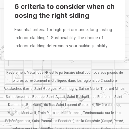
6 criteria to consider when ch
oosing the right siding
Essential criteria for high-performance, long-lasting
exterior cladding 1. Sustainability The choice of
exterior cladding determines your building’s ability…
Revêtement Métallique FR est le partenaire idéal pour tous vos projets de
toitures et revêtement métalliques dans les régions de Chaudière-
Appalaches (Lévis, Saint-Georges, Montmagny, Sainte-Marie, Thetford Mines,
Saint-Joseph-de-Beauce, Saint-Agapit, Saint-Raphaël, Lac-Etchemin, Saint-
Damien-de-Buckland), du Bas-Saint-Laurent (Rimouski, Rivière-du-Loup,
Matane, Mont-Joli, Trois-Pistoles, Kamouraska, Témiscouata-sur-le-Lac,
Pohénégamook, Saint-Pascal, La Pocatière), de la Gaspésie (Gaspé, Percé,
Carleton-sur-Mer, Chandler, Sainte-Anne-des-Monts, New Richmond,