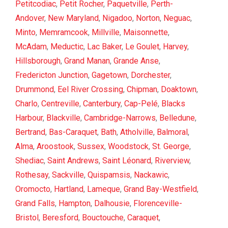
Petitcodiac
,
Petit Rocher
,
Paquetville
,
Perth-
Andover
,
New Maryland
,
Nigadoo
,
Norton
,
Neguac
,
Minto
,
Memramcook
,
Millville
,
Maisonnette
,
McAdam
,
Meductic
,
Lac Baker
,
Le Goulet
,
Harvey
,
Hillsborough
,
Grand Manan
,
Grande Anse
,
Fredericton Junction
,
Gagetown
,
Dorchester
,
Drummond
,
Eel River Crossing
,
Chipman
,
Doaktown
,
Charlo
,
Centreville
,
Canterbury
,
Cap-Pelé
,
Blacks
Harbour
,
Blackville
,
Cambridge-Narrows
,
Belledune
,
Bertrand
,
Bas-Caraquet
,
Bath
,
Atholville
,
Balmoral
,
Alma
,
Aroostook
,
Sussex
,
Woodstock
,
St. George
,
Shediac
,
Saint Andrews
,
Saint Léonard
,
Riverview
,
Rothesay
,
Sackville
,
Quispamsis
,
Nackawic
,
Oromocto
,
Hartland
,
Lameque
,
Grand Bay-Westfield
,
Grand Falls
,
Hampton
,
Dalhousie
,
Florenceville-
Bristol
,
Beresford
,
Bouctouche
,
Caraquet
,