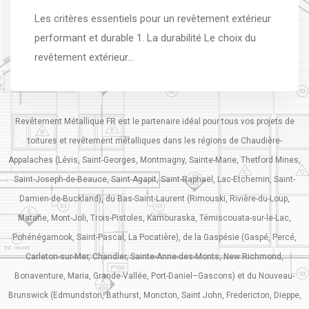
Les critères essentiels pour un revêtement extérieur
performant et durable 1. La durabilité Le choix du
revêtement extérieur…
Revêtement Métallique FR est le partenaire idéal pour tous vos projets de
toitures et revêtement métalliques dans les régions de Chaudière-
Appalaches (Lévis, Saint-Georges, Montmagny, Sainte-Marie, Thetford Mines,
Saint-Joseph-de-Beauce, Saint-Agapit, Saint-Raphaël, Lac-Etchemin, Saint-
Damien-de-Buckland), du Bas-Saint-Laurent (Rimouski, Rivière-du-Loup,
Matane, Mont-Joli, Trois-Pistoles, Kamouraska, Témiscouata-sur-le-Lac,
Pohénégamook, Saint-Pascal, La Pocatière), de la Gaspésie (Gaspé, Percé,
Carleton-sur-Mer, Chandler, Sainte-Anne-des-Monts, New Richmond,
Bonaventure, Maria, Grande-Vallée, Port-Daniel–Gascons) et du Nouveau-
Brunswick (Edmundston, Bathurst, Moncton, Saint John, Fredericton, Dieppe,