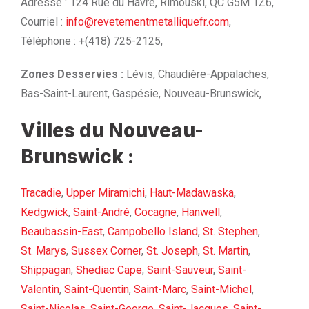
Adresse : 124 Rue du Havre, Rimouski, QC G5M 1Z6,
Courriel :
info@revetementmetalliquefr.com
,
Téléphone : +(418) 725-2125,
Zones Desservies :
Lévis, Chaudière-Appalaches,
Bas-Saint-Laurent, Gaspésie, Nouveau-Brunswick,
Villes du Nouveau-
Brunswick :
Tracadie
,
Upper Miramichi
,
Haut-Madawaska
,
Kedgwick
,
Saint-André
,
Cocagne
,
Hanwell
,
Beaubassin-East
,
Campobello Island
,
St. Stephen
,
St. Marys
,
Sussex Corner
,
St. Joseph
,
St. Martin
,
Shippagan
,
Shediac Cape
,
Saint-Sauveur
,
Saint-
Valentin
,
Saint-Quentin
,
Saint-Marc
,
Saint-Michel
,
Saint-Nicolas
,
Saint-George
,
Saint-Jacques
,
Saint-