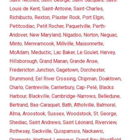
Louis de Kent
,
Saint-Antoine
,
Saint-Charles
,
Richibucto
,
Rexton
,
Plaster Rock
,
Port Elgin
,
Petitcodiac
,
Petit Rocher
,
Paquetville
,
Perth-
Andover
,
New Maryland
,
Nigadoo
,
Norton
,
Neguac
,
Minto
,
Memramcook
,
Millville
,
Maisonnette
,
McAdam
,
Meductic
,
Lac Baker
,
Le Goulet
,
Harvey
,
Hillsborough
,
Grand Manan
,
Grande Anse
,
Fredericton Junction
,
Gagetown
,
Dorchester
,
Drummond
,
Eel River Crossing
,
Chipman
,
Doaktown
,
Charlo
,
Centreville
,
Canterbury
,
Cap-Pelé
,
Blacks
Harbour
,
Blackville
,
Cambridge-Narrows
,
Belledune
,
Bertrand
,
Bas-Caraquet
,
Bath
,
Atholville
,
Balmoral
,
Alma
,
Aroostook
,
Sussex
,
Woodstock
,
St. George
,
Shediac
,
Saint Andrews
,
Saint Léonard
,
Riverview
,
Rothesay
,
Sackville
,
Quispamsis
,
Nackawic
,
Oromocto
,
Hartland
,
Lameque
,
Grand Bay-Westfield
,