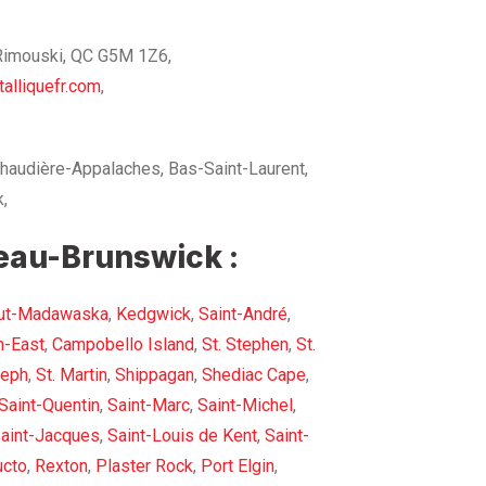
 Rimouski, QC G5M 1Z6,
alliquefr.com
,
haudière-Appalaches, Bas-Saint-Laurent,
,
eau-Brunswick :
ut-Madawaska
,
Kedgwick
,
Saint-André
,
n-East
,
Campobello Island
,
St. Stephen
,
St.
seph
,
St. Martin
,
Shippagan
,
Shediac Cape
,
Saint-Quentin
,
Saint-Marc
,
Saint-Michel
,
aint-Jacques
,
Saint-Louis de Kent
,
Saint-
ucto
,
Rexton
,
Plaster Rock
,
Port Elgin
,