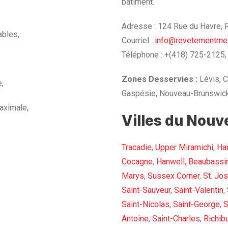
bâtiment.
Adresse : 124 Rue du Havre,
ables,
Courriel :
info@revetementmet
Téléphone : +(418) 725-2125,
Zones Desservies :
Lévis, C
e,
Gaspésie, Nouveau-Brunswick
aximale,
Villes du Nouv
Tracadie
,
Upper Miramichi
,
Ha
Cocagne
,
Hanwell
,
Beaubassi
Marys
,
Sussex Corner
,
St. Jo
Saint-Sauveur
,
Saint-Valentin
,
Saint-Nicolas
,
Saint-George
,
S
Antoine
,
Saint-Charles
,
Richib