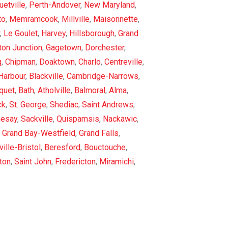
etville
,
Perth-Andover
,
New Maryland
,
to
,
Memramcook
,
Millville
,
Maisonnette
,
,
Le Goulet
,
Harvey
,
Hillsborough
,
Grand
ton Junction
,
Gagetown
,
Dorchester
,
g
,
Chipman
,
Doaktown
,
Charlo
,
Centreville
,
Harbour
,
Blackville
,
Cambridge-Narrows
,
quet
,
Bath
,
Atholville
,
Balmoral
,
Alma
,
ck
,
St. George
,
Shediac
,
Saint Andrews
,
hesay
,
Sackville
,
Quispamsis
,
Nackawic
,
,
Grand Bay-Westfield
,
Grand Falls
,
ille-Bristol
,
Beresford
,
Bouctouche
,
ton
,
Saint John
,
Fredericton
,
Miramichi
,