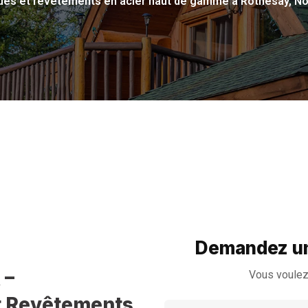
ques et revêtements en acier haut de gamme à Rothesay, 
Demandez un
 –
Vous voulez
et Revêtements