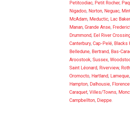
Petitcodiac
,
Petit Rocher
,
Paqu
Nigadoo
,
Norton
,
Neguac
,
Min
McAdam
,
Meductic
,
Lac Baker
Manan
,
Grande Anse
,
Frederic
Drummond
,
Eel River Crossin
Canterbury
,
Cap-Pelé
,
Blacks 
Belledune
,
Bertrand
,
Bas-Cara
Aroostook
,
Sussex
,
Woodsto
Saint Léonard
,
Riverview
,
Rot
Oromocto
,
Hartland
,
Lameque
Hampton
,
Dalhousie
,
Florencev
Caraquet
,
Villes/Towns
,
Monc
Campbellton
,
Dieppe
.