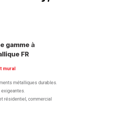
t de gamme
à
llique FR
t mural
tements métalliques durables.
s exigeantes.
t résidentiel, commercial