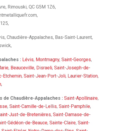
vre, Rimouski, QC G5M 1Z6,
tmetalliquefr.com
,
2125,
is, Chaudière-Appalaches, Bas-Saint-Laurent,
swick,
palaches :
Lévis
,
Montmagny
,
Saint-Georges
,
arie
,
Beauceville
,
Disraeli
,
Saint-Joseph-de-
c-Etchemin
,
Saint-Jean-Port-Joli
,
Laurier-Station
,
n
,
tés de Chaudière-Appalaches :
Saint-Apollinaire
,
asse
,
Saint-Camille-de-Lellis
,
Saint-Pamphile
,
aint-Just-de-Bretenières
,
Saint-Damase-de-
aint-Gédéon-de-Beauce
,
Sainte-Claire
,
Saint-
,
Saint-Elzéar
,
Notre-Dame-des-Pins
,
Saint-