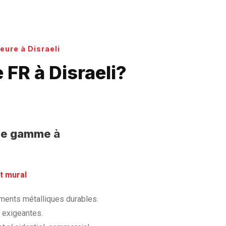
eure à Disraeli
FR à Disraeli?
t de gamme
à
t mural
tements métalliques durables.
s exigeantes.