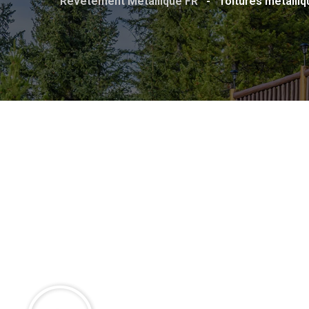
Revêtement Métallique FR
-
Toitures métalli