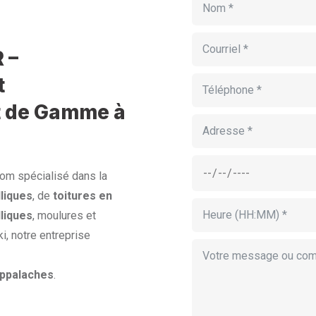
 –
t
t de Gamme à
nom spécialisé dans la
liques
, de
toitures en
lliques
, moulures et
, notre entreprise
ppalaches
.