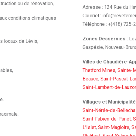
truction ou de rénovation,
Adresse : 124 Rue du Ha
Courriel :
info@revetemen
 aux conditions climatiques
Téléphone : +(418) 725-
Zones Desservies :
Lév
s locaux de Lévis,
Gaspésie, Nouveau-Brun
Villes de Chaudière-Ap
rables,
Thetford Mines
,
Sainte-M
Beauce
,
Saint-Pascal
,
La
Saint-Lambert-de-Lauzo
e,
Villages et Municipali
Saint-Nérée-de-Bellech
maximale,
Saint-Fabien-de-Panet
,
S
L’Islet
,
Saint-Magloire
,
S
Philibert
,
Saint-Sylvestre