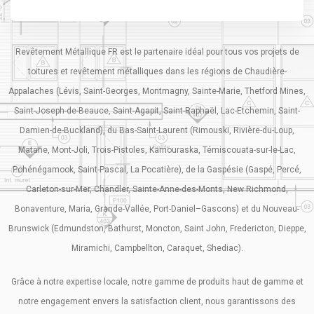
Revêtement Métallique FR est le partenaire idéal pour tous vos projets de
toitures et revêtement métalliques dans les régions de Chaudière-
Appalaches (Lévis, Saint-Georges, Montmagny, Sainte-Marie, Thetford Mines,
Saint-Joseph-de-Beauce, Saint-Agapit, Saint-Raphaël, Lac-Etchemin, Saint-
Damien-de-Buckland), du Bas-Saint-Laurent (Rimouski, Rivière-du-Loup,
Matane, Mont-Joli, Trois-Pistoles, Kamouraska, Témiscouata-sur-le-Lac,
Pohénégamook, Saint-Pascal, La Pocatière), de la Gaspésie (Gaspé, Percé,
Carleton-sur-Mer, Chandler, Sainte-Anne-des-Monts, New Richmond,
Bonaventure, Maria, Grande-Vallée, Port-Daniel–Gascons) et du Nouveau-
Brunswick (Edmundston, Bathurst, Moncton, Saint John, Fredericton, Dieppe,
Miramichi, Campbellton, Caraquet, Shediac).
Grâce à notre expertise locale, notre gamme de produits haut de gamme et
notre engagement envers la satisfaction client, nous garantissons des