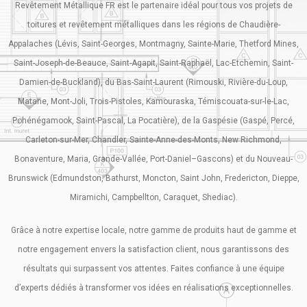
Revêtement Métallique FR est le partenaire idéal pour tous vos projets de
toitures et revêtement métalliques dans les régions de Chaudière-
Appalaches (Lévis, Saint-Georges, Montmagny, Sainte-Marie, Thetford Mines,
Saint-Joseph-de-Beauce, Saint-Agapit, Saint-Raphaël, Lac-Etchemin, Saint-
Damien-de-Buckland), du Bas-Saint-Laurent (Rimouski, Rivière-du-Loup,
Matane, Mont-Joli, Trois-Pistoles, Kamouraska, Témiscouata-sur-le-Lac,
Pohénégamook, Saint-Pascal, La Pocatière), de la Gaspésie (Gaspé, Percé,
Carleton-sur-Mer, Chandler, Sainte-Anne-des-Monts, New Richmond,
Bonaventure, Maria, Grande-Vallée, Port-Daniel–Gascons) et du Nouveau-
Brunswick (Edmundston, Bathurst, Moncton, Saint John, Fredericton, Dieppe,
Miramichi, Campbellton, Caraquet, Shediac).
Grâce à notre expertise locale, notre gamme de produits haut de gamme et
notre engagement envers la satisfaction client, nous garantissons des
résultats qui surpassent vos attentes. Faites confiance à une équipe
d’experts dédiés à transformer vos idées en réalisations exceptionnelles.