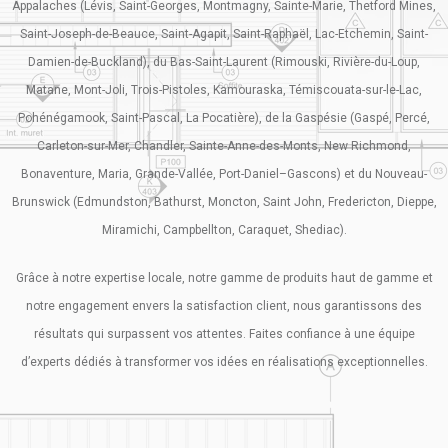
Appalaches (Lévis, Saint-Georges, Montmagny, Sainte-Marie, Thetford Mines,
Saint-Joseph-de-Beauce, Saint-Agapit, Saint-Raphaël, Lac-Etchemin, Saint-
Damien-de-Buckland), du Bas-Saint-Laurent (Rimouski, Rivière-du-Loup,
Matane, Mont-Joli, Trois-Pistoles, Kamouraska, Témiscouata-sur-le-Lac,
Pohénégamook, Saint-Pascal, La Pocatière), de la Gaspésie (Gaspé, Percé,
Carleton-sur-Mer, Chandler, Sainte-Anne-des-Monts, New Richmond,
Bonaventure, Maria, Grande-Vallée, Port-Daniel–Gascons) et du Nouveau-
Brunswick (Edmundston, Bathurst, Moncton, Saint John, Fredericton, Dieppe,
Miramichi, Campbellton, Caraquet, Shediac).
Grâce à notre expertise locale, notre gamme de produits haut de gamme et
notre engagement envers la satisfaction client, nous garantissons des
résultats qui surpassent vos attentes. Faites confiance à une équipe
d’experts dédiés à transformer vos idées en réalisations exceptionnelles.