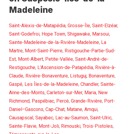
Madeleine
Saint-Alexis-de-Matapédia
,
Grosse-Île
,
Saint-Elzéar
,
Saint-Godefroi
,
Hope Town
,
Shigawake
,
Marsoui
,
Sainte-Madeleine-de-la-Rivière-Madeleine
,
La
Martre
,
Mont-Saint-Pierre
,
Ristigouche-Partie-Sud-
Est
,
Mont-Albert
,
Petite-Vallée
,
Saint-André-de-
Restigouche
,
L’Ascension-de-Patapédia
,
Rivière-à-
Claude
,
Rivière-Bonaventure
,
Listuguj
,
Bonaventure
,
Gaspé
,
Les Îles-de-la-Madeleine
,
Chandler
,
Sainte-
Anne-des-Monts
,
Carleton-sur-Mer
,
Maria
,
New
Richmond
,
Paspébiac
,
Percé
,
Grande-Rivière
,
Port-
Daniel–Gascons
,
Cap-Chat
,
Matane
,
Amqui
,
Causapscal
,
Sayabec
,
Lac-au-Saumon
,
Saint-Ulric
,
Sainte-Flavie
,
Mont-Joli
,
Rimouski
,
Trois-Pistoles
,