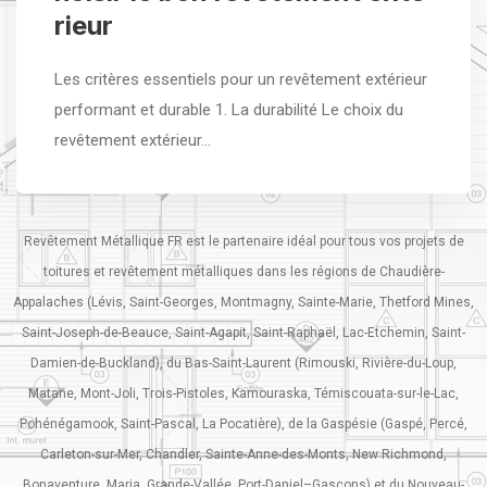
rieur
Les critères essentiels pour un revêtement extérieur
performant et durable 1. La durabilité Le choix du
revêtement extérieur…
Revêtement Métallique FR est le partenaire idéal pour tous vos projets de
toitures et revêtement métalliques dans les régions de Chaudière-
Appalaches (Lévis, Saint-Georges, Montmagny, Sainte-Marie, Thetford Mines,
Saint-Joseph-de-Beauce, Saint-Agapit, Saint-Raphaël, Lac-Etchemin, Saint-
Damien-de-Buckland), du Bas-Saint-Laurent (Rimouski, Rivière-du-Loup,
Matane, Mont-Joli, Trois-Pistoles, Kamouraska, Témiscouata-sur-le-Lac,
Pohénégamook, Saint-Pascal, La Pocatière), de la Gaspésie (Gaspé, Percé,
Carleton-sur-Mer, Chandler, Sainte-Anne-des-Monts, New Richmond,
Bonaventure, Maria, Grande-Vallée, Port-Daniel–Gascons) et du Nouveau-