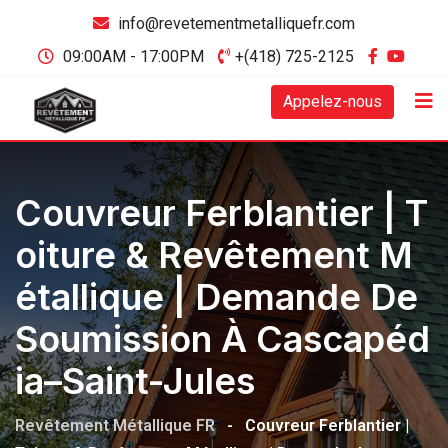
info@revetementmetalliquefr.com
09:00AM - 17:00PM
+(418) 725-2125
Appelez-nous
Couvreur Ferblantier | T
Oiture & Revêtement M
Étallique | Demande De
Soumission À Cascapéd
Ia–Saint-Jules
Revêtement Métallique FR
-
Couvreur Ferblantier |