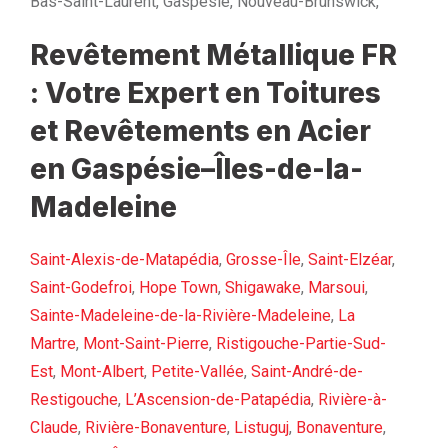
Bas-Saint-Laurent, Gaspésie, Nouveau-Brunswick,
Revêtement Métallique FR
: Votre Expert en Toitures
et Revêtements en Acier
en Gaspésie–Îles-de-la-
Madeleine
Saint-Alexis-de-Matapédia
,
Grosse-Île
,
Saint-Elzéar
,
Saint-Godefroi
,
Hope Town
,
Shigawake
,
Marsoui
,
Sainte-Madeleine-de-la-Rivière-Madeleine
,
La
Martre
,
Mont-Saint-Pierre
,
Ristigouche-Partie-Sud-
Est
,
Mont-Albert
,
Petite-Vallée
,
Saint-André-de-
Restigouche
,
L’Ascension-de-Patapédia
,
Rivière-à-
Claude
,
Rivière-Bonaventure
,
Listuguj
,
Bonaventure
,