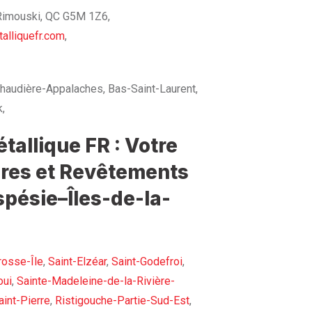
 Rimouski, QC G5M 1Z6,
alliquefr.com
,
haudière-Appalaches, Bas-Saint-Laurent,
,
allique FR : Votre
ures et Revêtements
spésie–Îles-de-la-
rosse-Île
,
Saint-Elzéar
,
Saint-Godefroi
,
oui
,
Sainte-Madeleine-de-la-Rivière-
int-Pierre
,
Ristigouche-Partie-Sud-Est
,