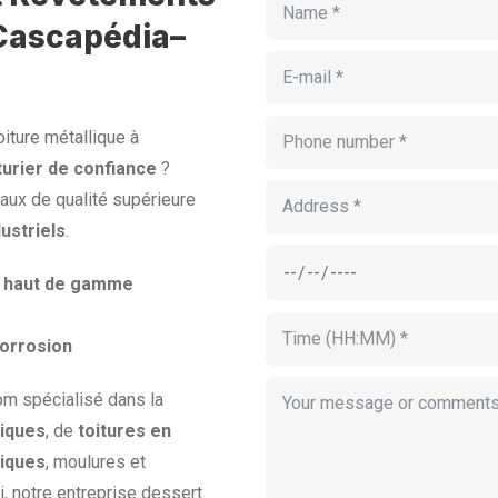
Cascapédia–
oiture métallique à
urier de confiance
?
aux de qualité supérieure
ustriels
.
er haut de gamme
corrosion
om spécialisé dans la
iques
, de
toitures en
liques
, moulures et
, notre entreprise dessert