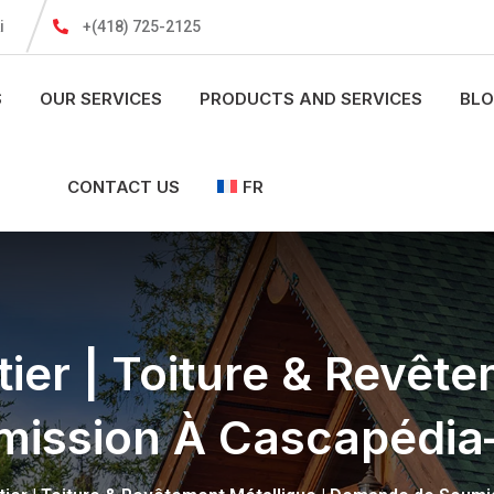
i
+(418) 725-2125
S
OUR SERVICES
PRODUCTS AND SERVICES
BL
CONTACT US
FR
ier | Toiture & Revête
ission À Cascapédia–