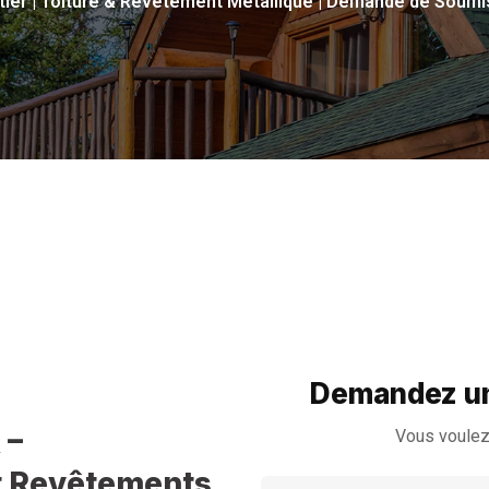
tier | Toiture & Revêtement Métallique | Demande de Soum
Demandez un
 –
Vous voulez
et Revêtements