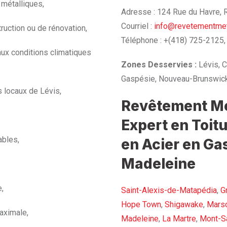
 métalliques,
Adresse : 124 Rue du Havre,
Courriel :
info@revetementmet
ruction ou de rénovation,
Téléphone : +(418) 725-2125,
aux conditions climatiques
Zones Desservies :
Lévis, C
Gaspésie, Nouveau-Brunswick
s locaux de Lévis,
Revêtement Mét
Expert en Toit
ables,
en Acier en Ga
Madeleine
e,
Saint-Alexis-de-Matapédia
,
G
Hope Town
,
Shigawake
,
Mars
aximale,
Madeleine
,
La Martre
,
Mont-Sa