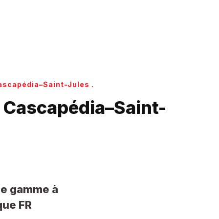
Cascapédia–Saint-Jules .
à Cascapédia–Saint-
t de gamme
à
que FR