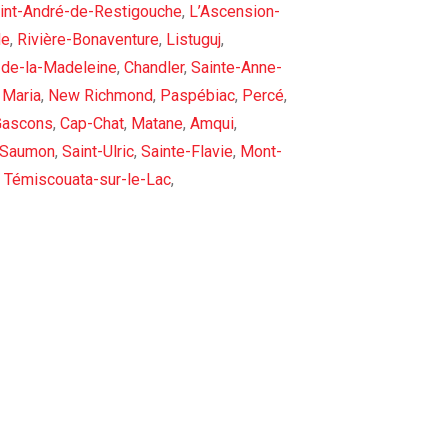
int-André-de-Restigouche
,
L’Ascension-
de
,
Rivière-Bonaventure
,
Listuguj
,
-de-la-Madeleine
,
Chandler
,
Sainte-Anne-
,
Maria
,
New Richmond
,
Paspébiac
,
Percé
,
Gascons
,
Cap-Chat
,
Matane
,
Amqui
,
-Saumon
,
Saint-Ulric
,
Sainte-Flavie
,
Mont-
,
Témiscouata-sur-le-Lac
,