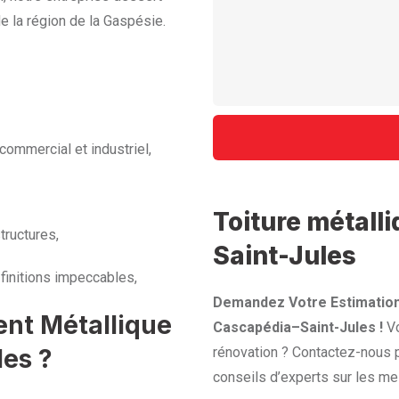
 la région de la Gaspésie.
commercial et industriel,
Toiture métall
tructures,
Saint-Jules
finitions impeccables,
Demandez Votre Estimation
ent Métallique
Cascapédia–Saint-Jules !
Vo
les ?
rénovation ? Contactez-nous p
conseils d’experts sur les mei