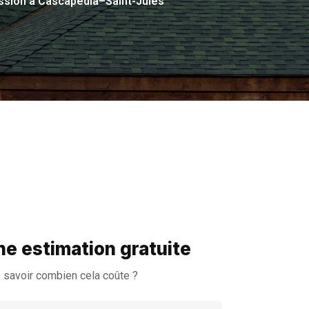
ission à Cascapédia–Saint-Jules
e estimation gratuite
 savoir combien cela coûte ?