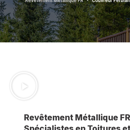
Revêtement Métallique FR
-
Couvreur Ferblan
Revêtement Métallique FR
Spécialistes en Toitures 