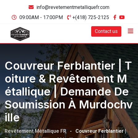
info@revetementmetalliquefr.com
09:00AM - 17:00PM
+(418) 725-2125
Contact us
Couvreur Ferblantier | T
Oiture & Revêtement M
Étallique | Demande De
Soumission À Murdochv
Ille
Revêtement Métallique FR
-
Couvreur Ferblantier |