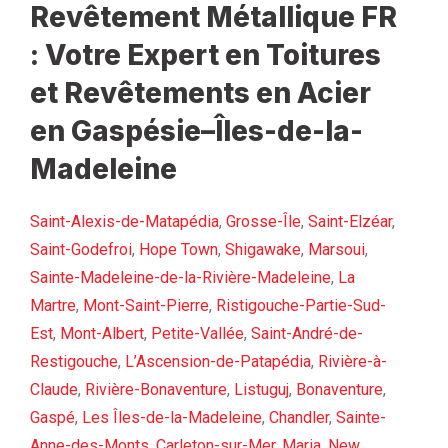
Revêtement Métallique FR
: Votre Expert en Toitures
et Revêtements en Acier
en Gaspésie–Îles-de-la-
Madeleine
Saint-Alexis-de-Matapédia
,
Grosse-Île
,
Saint-Elzéar
,
Saint-Godefroi
,
Hope Town
,
Shigawake
,
Marsoui
,
Sainte-Madeleine-de-la-Rivière-Madeleine
,
La
Martre
,
Mont-Saint-Pierre
,
Ristigouche-Partie-Sud-
Est
,
Mont-Albert
,
Petite-Vallée
,
Saint-André-de-
Restigouche
,
L’Ascension-de-Patapédia
,
Rivière-à-
Claude
,
Rivière-Bonaventure
,
Listuguj
,
Bonaventure
,
Gaspé
,
Les Îles-de-la-Madeleine
,
Chandler
,
Sainte-
Anne-des-Monts
,
Carleton-sur-Mer
,
Maria
,
New