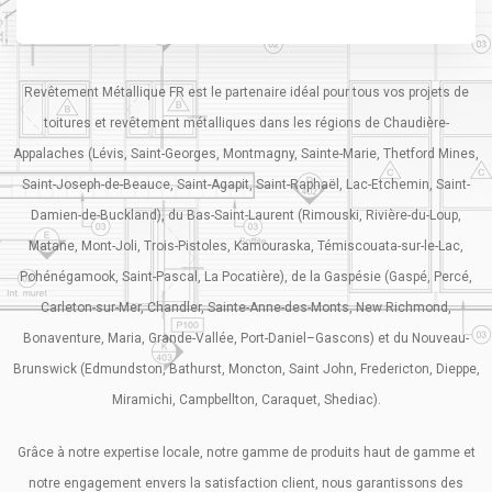
Revêtement Métallique FR est le partenaire idéal pour tous vos projets de
toitures et revêtement métalliques dans les régions de Chaudière-
Appalaches (Lévis, Saint-Georges, Montmagny, Sainte-Marie, Thetford Mines,
Saint-Joseph-de-Beauce, Saint-Agapit, Saint-Raphaël, Lac-Etchemin, Saint-
Damien-de-Buckland), du Bas-Saint-Laurent (Rimouski, Rivière-du-Loup,
Matane, Mont-Joli, Trois-Pistoles, Kamouraska, Témiscouata-sur-le-Lac,
Pohénégamook, Saint-Pascal, La Pocatière), de la Gaspésie (Gaspé, Percé,
Carleton-sur-Mer, Chandler, Sainte-Anne-des-Monts, New Richmond,
Bonaventure, Maria, Grande-Vallée, Port-Daniel–Gascons) et du Nouveau-
Brunswick (Edmundston, Bathurst, Moncton, Saint John, Fredericton, Dieppe,
Miramichi, Campbellton, Caraquet, Shediac).
Grâce à notre expertise locale, notre gamme de produits haut de gamme et
notre engagement envers la satisfaction client, nous garantissons des