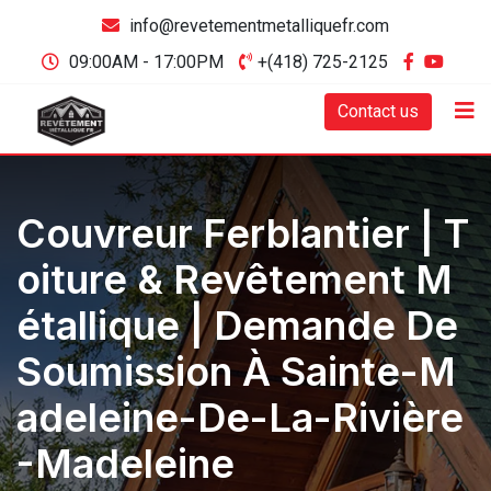
info@revetementmetalliquefr.com
09:00AM - 17:00PM
+(418) 725-2125
Contact us
Couvreur Ferblantier | T
Oiture & Revêtement M
Étallique | Demande De
Soumission À Sainte-M
Adeleine-De-La-Rivière
-Madeleine