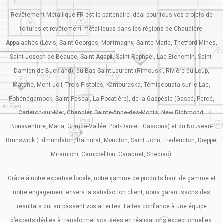
Revêtement Métallique FR est le partenaire idéal pour tous vos projets de
toitures et revêtement métalliques dans les régions de Chaudière-
Appalaches (Lévis, Saint-Georges, Montmagny, Sainte-Marie, Thetford Mines,
Saint-Joseph-de-Beauce, Saint-Agapit, Saint-Raphaël, Lac-Etchemin, Saint-
Damien-de-Buckland), du Bas-Saint-Laurent (Rimouski, Rivière-du-Loup,
Matane, Mont-Joli, Trois-Pistoles, Kamouraska, Témiscouata-sur-le-Lac,
Pohénégamook, Saint-Pascal, La Pocatière), de la Gaspésie (Gaspé, Percé,
Carleton-sur-Mer, Chandler, Sainte-Anne-des-Monts, New Richmond,
Bonaventure, Maria, Grande-Vallée, Port-Daniel–Gascons) et du Nouveau-
Brunswick (Edmundston, Bathurst, Moncton, Saint John, Fredericton, Dieppe,
Miramichi, Campbellton, Caraquet, Shediac).
Grâce à notre expertise locale, notre gamme de produits haut de gamme et
notre engagement envers la satisfaction client, nous garantissons des
résultats qui surpassent vos attentes. Faites confiance à une équipe
d’experts dédiés à transformer vos idées en réalisations exceptionnelles.