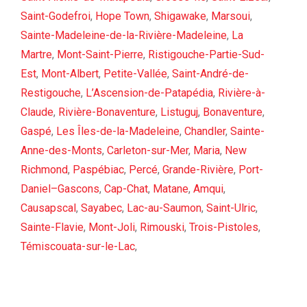
Saint-Godefroi
,
Hope Town
,
Shigawake
,
Marsoui
,
Sainte-Madeleine-de-la-Rivière-Madeleine
,
La
Martre
,
Mont-Saint-Pierre
,
Ristigouche-Partie-Sud-
Est
,
Mont-Albert
,
Petite-Vallée
,
Saint-André-de-
Restigouche
,
L’Ascension-de-Patapédia
,
Rivière-à-
Claude
,
Rivière-Bonaventure
,
Listuguj
,
Bonaventure
,
Gaspé
,
Les Îles-de-la-Madeleine
,
Chandler
,
Sainte-
Anne-des-Monts
,
Carleton-sur-Mer
,
Maria
,
New
Richmond
,
Paspébiac
,
Percé
,
Grande-Rivière
,
Port-
Daniel–Gascons
,
Cap-Chat
,
Matane
,
Amqui
,
Causapscal
,
Sayabec
,
Lac-au-Saumon
,
Saint-Ulric
,
Sainte-Flavie
,
Mont-Joli
,
Rimouski
,
Trois-Pistoles
,
Témiscouata-sur-le-Lac
,