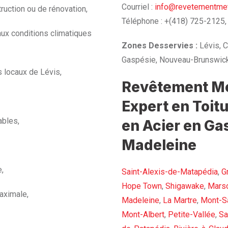
Courriel :
info@revetementmet
ruction ou de rénovation,
Téléphone : +(418) 725-2125,
aux conditions climatiques
Zones Desservies :
Lévis, C
Gaspésie, Nouveau-Brunswick
s locaux de Lévis,
Revêtement Mét
Expert en Toit
ables,
en Acier en Ga
Madeleine
e,
Saint-Alexis-de-Matapédia
,
G
Hope Town
,
Shigawake
,
Mars
aximale,
Madeleine
,
La Martre
,
Mont-Sa
Mont-Albert
,
Petite-Vallée
,
Sa