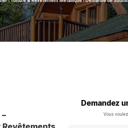
tier | Toiture & Revêtement Métallique | Demande de Soumi
Demandez un
 –
Vous voulez
et Revêtements