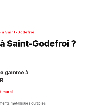
 à Saint-Godefroi .
à Saint-Godefroi ?
t de gamme
à
FR
t mural
tements métalliques durables.