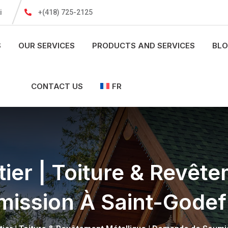
i
+(418) 725-2125
S
OUR SERVICES
PRODUCTS AND SERVICES
BL
CONTACT US
FR
ier | Toiture & Revête
ission À Saint-Godef