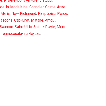
de
,
Rivière-Bonaventure
,
Listuguj
,
-de-la-Madeleine
,
Chandler
,
Sainte-Anne-
,
Maria
,
New Richmond
,
Paspébiac
,
Percé
,
Gascons
,
Cap-Chat
,
Matane
,
Amqui
,
-Saumon
,
Saint-Ulric
,
Sainte-Flavie
,
Mont-
,
Témiscouata-sur-le-Lac
,