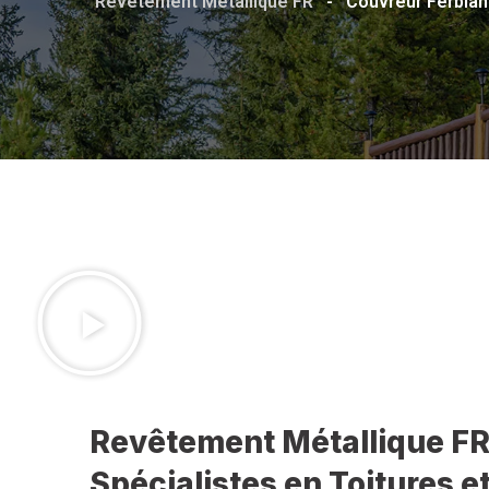
Revêtement Métallique FR
-
Couvreur Ferblan
Revêtement Métallique FR
Spécialistes en Toitures 