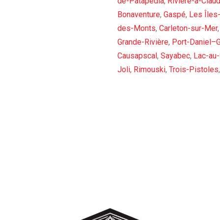
de-Patapédia
,
Rivière-à-Clau
Bonaventure
,
Gaspé
,
Les Îles
des-Monts
,
Carleton-sur-Mer
Grande-Rivière
,
Port-Daniel–
Causapscal
,
Sayabec
,
Lac-au
Joli
,
Rimouski
,
Trois-Pistoles