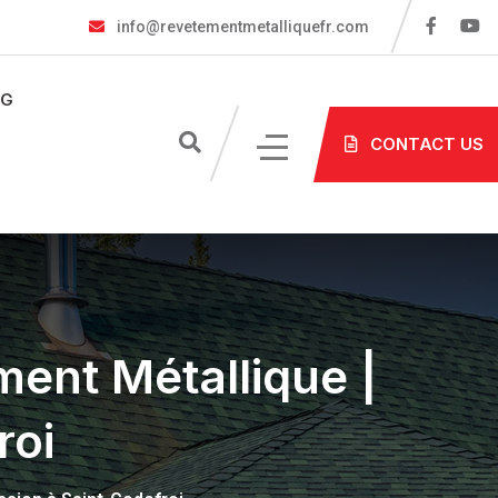
info@revetementmetalliquefr.com
OG
CONTACT US
ment Métallique |
roi