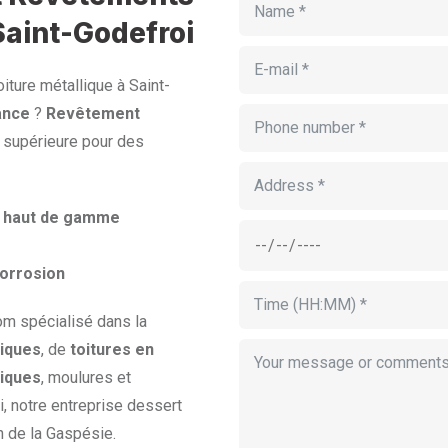
Saint-Godefroi
iture métallique à Saint-
ance
?
Revêtement
é supérieure pour des
er haut de gamme
corrosion
om spécialisé dans la
iques
, de
toitures en
liques
, moulures et
, notre entreprise dessert
n de la Gaspésie.