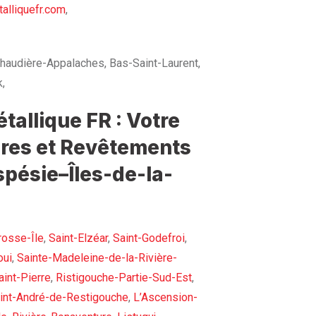
alliquefr.com
,
haudière-Appalaches, Bas-Saint-Laurent,
,
allique FR : Votre
ures et Revêtements
spésie–Îles-de-la-
rosse-Île
,
Saint-Elzéar
,
Saint-Godefroi
,
oui
,
Sainte-Madeleine-de-la-Rivière-
int-Pierre
,
Ristigouche-Partie-Sud-Est
,
int-André-de-Restigouche
,
L’Ascension-