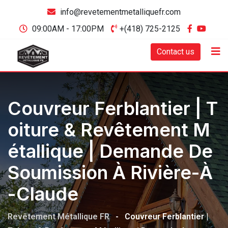
info@revetementmetalliquefr.com
09:00AM - 17:00PM
+(418) 725-2125
Contact us
Couvreur Ferblantier | T
Oiture & Revêtement M
Étallique | Demande De
Soumission À Rivière-À
-Claude
Revêtement Métallique FR
-
Couvreur Ferblantier |