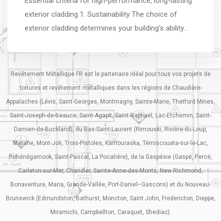
Essential criteria for high-performance, long-lasting
exterior cladding 1. Sustainability The choice of
exterior cladding determines your building’s ability…
Revêtement Métallique FR est le partenaire idéal pour tous vos projets de
toitures et revêtement métalliques dans les régions de Chaudière-
Appalaches (Lévis, Saint-Georges, Montmagny, Sainte-Marie, Thetford Mines,
Saint-Joseph-de-Beauce, Saint-Agapit, Saint-Raphaël, Lac-Etchemin, Saint-
Damien-de-Buckland), du Bas-Saint-Laurent (Rimouski, Rivière-du-Loup,
Matane, Mont-Joli, Trois-Pistoles, Kamouraska, Témiscouata-sur-le-Lac,
Pohénégamook, Saint-Pascal, La Pocatière), de la Gaspésie (Gaspé, Percé,
Carleton-sur-Mer, Chandler, Sainte-Anne-des-Monts, New Richmond,
Bonaventure, Maria, Grande-Vallée, Port-Daniel–Gascons) et du Nouveau-
Brunswick (Edmundston, Bathurst, Moncton, Saint John, Fredericton, Dieppe,
Miramichi, Campbellton, Caraquet, Shediac).