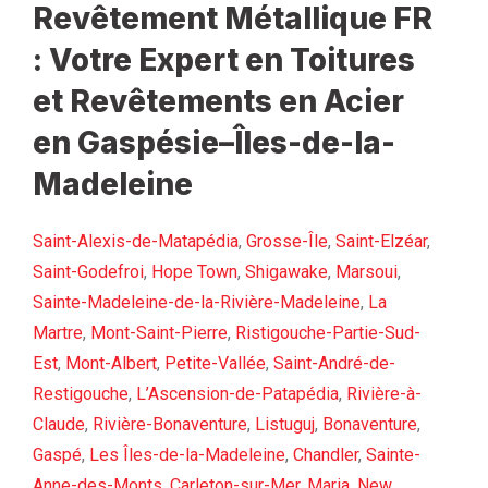
Revêtement Métallique FR
: Votre Expert en Toitures
et Revêtements en Acier
en Gaspésie–Îles-de-la-
Madeleine
Saint-Alexis-de-Matapédia
,
Grosse-Île
,
Saint-Elzéar
,
Saint-Godefroi
,
Hope Town
,
Shigawake
,
Marsoui
,
Sainte-Madeleine-de-la-Rivière-Madeleine
,
La
Martre
,
Mont-Saint-Pierre
,
Ristigouche-Partie-Sud-
Est
,
Mont-Albert
,
Petite-Vallée
,
Saint-André-de-
Restigouche
,
L’Ascension-de-Patapédia
,
Rivière-à-
Claude
,
Rivière-Bonaventure
,
Listuguj
,
Bonaventure
,
Gaspé
,
Les Îles-de-la-Madeleine
,
Chandler
,
Sainte-
Anne-des-Monts
,
Carleton-sur-Mer
,
Maria
,
New