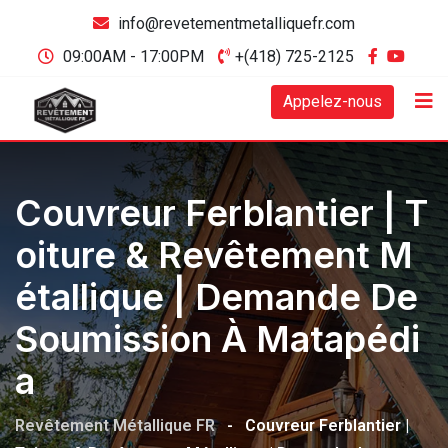
info@revetementmetalliquefr.com
09:00AM - 17:00PM
+(418) 725-2125
Appelez-nous
Couvreur Ferblantier | T
Oiture & Revêtement M
Étallique | Demande De
Soumission À Matapédi
A
Revêtement Métallique FR
-
Couvreur Ferblantier |