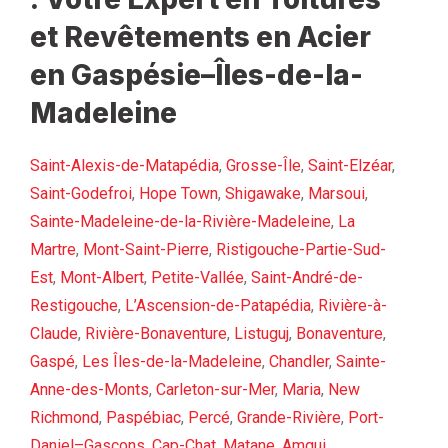
et Revêtements en Acier
en Gaspésie–Îles-de-la-
Madeleine
Saint-Alexis-de-Matapédia
,
Grosse-Île
,
Saint-Elzéar
,
Saint-Godefroi
,
Hope Town
,
Shigawake
,
Marsoui
,
Sainte-Madeleine-de-la-Rivière-Madeleine
,
La
Martre
,
Mont-Saint-Pierre
,
Ristigouche-Partie-Sud-
Est
,
Mont-Albert
,
Petite-Vallée
,
Saint-André-de-
Restigouche
,
L’Ascension-de-Patapédia
,
Rivière-à-
Claude
,
Rivière-Bonaventure
,
Listuguj
,
Bonaventure
,
Gaspé
,
Les Îles-de-la-Madeleine
,
Chandler
,
Sainte-
Anne-des-Monts
,
Carleton-sur-Mer
,
Maria
,
New
Richmond
,
Paspébiac
,
Percé
,
Grande-Rivière
,
Port-
Daniel–Gascons
,
Cap-Chat
,
Matane
,
Amqui
,