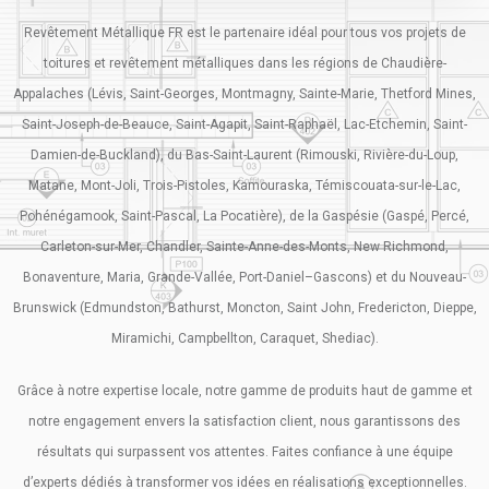
Revêtement Métallique FR est le partenaire idéal pour tous vos projets de
toitures et revêtement métalliques dans les régions de Chaudière-
Appalaches (Lévis, Saint-Georges, Montmagny, Sainte-Marie, Thetford Mines,
Saint-Joseph-de-Beauce, Saint-Agapit, Saint-Raphaël, Lac-Etchemin, Saint-
Damien-de-Buckland), du Bas-Saint-Laurent (Rimouski, Rivière-du-Loup,
Matane, Mont-Joli, Trois-Pistoles, Kamouraska, Témiscouata-sur-le-Lac,
Pohénégamook, Saint-Pascal, La Pocatière), de la Gaspésie (Gaspé, Percé,
Carleton-sur-Mer, Chandler, Sainte-Anne-des-Monts, New Richmond,
Bonaventure, Maria, Grande-Vallée, Port-Daniel–Gascons) et du Nouveau-
Brunswick (Edmundston, Bathurst, Moncton, Saint John, Fredericton, Dieppe,
Miramichi, Campbellton, Caraquet, Shediac).
Grâce à notre expertise locale, notre gamme de produits haut de gamme et
notre engagement envers la satisfaction client, nous garantissons des
résultats qui surpassent vos attentes. Faites confiance à une équipe
d’experts dédiés à transformer vos idées en réalisations exceptionnelles.