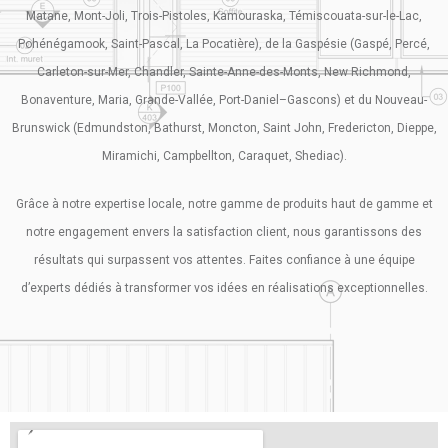
Matane, Mont-Joli, Trois-Pistoles, Kamouraska, Témiscouata-sur-le-Lac,
Pohénégamook, Saint-Pascal, La Pocatière), de la Gaspésie (Gaspé, Percé,
Carleton-sur-Mer, Chandler, Sainte-Anne-des-Monts, New Richmond,
Bonaventure, Maria, Grande-Vallée, Port-Daniel–Gascons) et du Nouveau-
Brunswick (Edmundston, Bathurst, Moncton, Saint John, Fredericton, Dieppe,
Miramichi, Campbellton, Caraquet, Shediac).
Grâce à notre expertise locale, notre gamme de produits haut de gamme et
notre engagement envers la satisfaction client, nous garantissons des
résultats qui surpassent vos attentes. Faites confiance à une équipe
d’experts dédiés à transformer vos idées en réalisations exceptionnelles.