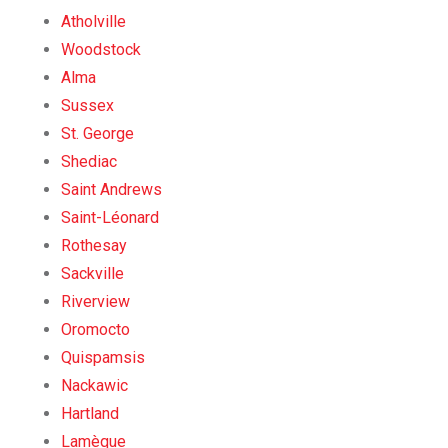
Atholville
Woodstock
Alma
Sussex
St. George
Shediac
Saint Andrews
Saint-Léonard
Rothesay
Sackville
Riverview
Oromocto
Quispamsis
Nackawic
Hartland
Lamèque