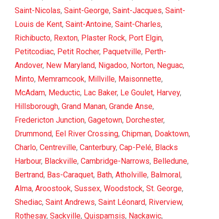
Saint-Nicolas
,
Saint-George
,
Saint-Jacques
,
Saint-
Louis de Kent
,
Saint-Antoine
,
Saint-Charles
,
Richibucto
,
Rexton
,
Plaster Rock
,
Port Elgin
,
Petitcodiac
,
Petit Rocher
,
Paquetville
,
Perth-
Andover
,
New Maryland
,
Nigadoo
,
Norton
,
Neguac
,
Minto
,
Memramcook
,
Millville
,
Maisonnette
,
McAdam
,
Meductic
,
Lac Baker
,
Le Goulet
,
Harvey
,
Hillsborough
,
Grand Manan
,
Grande Anse
,
Fredericton Junction
,
Gagetown
,
Dorchester
,
Drummond
,
Eel River Crossing
,
Chipman
,
Doaktown
,
Charlo
,
Centreville
,
Canterbury
,
Cap-Pelé
,
Blacks
Harbour
,
Blackville
,
Cambridge-Narrows
,
Belledune
,
Bertrand
,
Bas-Caraquet
,
Bath
,
Atholville
,
Balmoral
,
Alma
,
Aroostook
,
Sussex
,
Woodstock
,
St. George
,
Shediac
,
Saint Andrews
,
Saint Léonard
,
Riverview
,
Rothesay
,
Sackville
,
Quispamsis
,
Nackawic
,