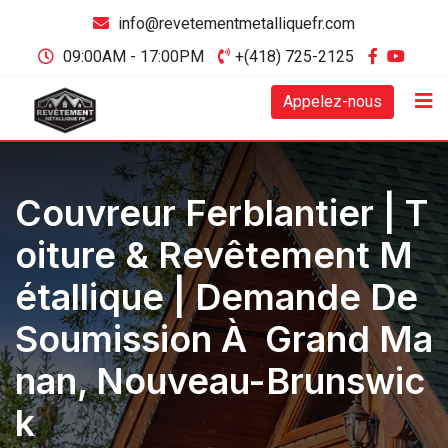
info@revetementmetalliquefr.com
09:00AM - 17:00PM
+(418) 725-2125
Appelez-nous
Couvreur Ferblantier | T
Oiture & Revêtement M
Étallique | Demande De
Soumission À Grand Ma
Nan, Nouveau-Brunswic
K