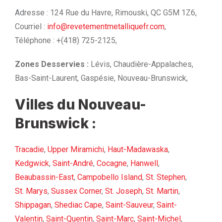
Adresse : 124 Rue du Havre, Rimouski, QC G5M 1Z6,
Courriel :
info@revetementmetalliquefr.com
,
Téléphone : +(418) 725-2125,
Zones Desservies :
Lévis, Chaudière-Appalaches,
Bas-Saint-Laurent, Gaspésie, Nouveau-Brunswick,
Villes du Nouveau-
Brunswick :
Tracadie
,
Upper Miramichi
,
Haut-Madawaska
,
Kedgwick
,
Saint-André
,
Cocagne
,
Hanwell
,
Beaubassin-East
,
Campobello Island
,
St. Stephen
,
St. Marys
,
Sussex Corner
,
St. Joseph
,
St. Martin
,
Shippagan
,
Shediac Cape
,
Saint-Sauveur
,
Saint-
Valentin
,
Saint-Quentin
,
Saint-Marc
,
Saint-Michel
,