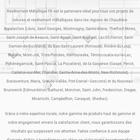
Revêtement Métallique FR est le partenaire idéal pour tous vos projets de
toitures et revêtement métalliques dans les régions de Chaudière-
Appalaches (Lévis, Saint-Georges, Montmagny, Sainte-Marie, Thetford Mines,
Saint-Joseph-de-Beauce, Saint-Agapit, Saint-Raphaël, Lac-Etchemin, Saint-
Damien-de-Buckland), du Bas-Saint-Laurent (Rimouski, Rivière-du-Loup,
Matane, Mont-Joli, Trois-Pistoles, Kamouraska, Témiscouata-sur-le-Lac,
Pohénégamook, Saint-Pascal, La Pocatière), de la Gaspésie (Gaspé, Percé,
Carleton-sur-Mer, Chandler, Sainte-Anne-des-Monts, New Richmond,
Bonaventure, Maria, Grande-Vallée, Port-Daniel–Gascons) et du Nouveau-
Brunswick (Edmundston, Bathurst, Moncton, Saint John, Fredericton, Dieppe,
Miramichi, Campbellton, Caraquet, Shediac).
Grâce à notre expertise locale, notre gamme de produits haut de gamme et
notre engagement envers la satisfaction client, nous garantissons des
résultats qui surpassent vos attentes. Faites confiance à une équipe
d’experts dédiés à transformer vos idées en réalisations exceptionnelles.