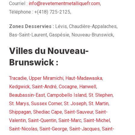
Courriel :
info@revetementmetalliquefr.com
,
Téléphone : +(418) 725-2125,
Zones Desservies :
Lévis, Chaudière-Appalaches,
Bas-Saint-Laurent, Gaspésie, Nouveau-Brunswick,
Villes du Nouveau-
Brunswick :
Tracadie
,
Upper Miramichi
,
Haut-Madawaska
,
Kedgwick
,
Saint-André
,
Cocagne
,
Hanwell
,
Beaubassin-East
,
Campobello Island
,
St. Stephen
,
St. Marys
,
Sussex Corner
,
St. Joseph
,
St. Martin
,
Shippagan
,
Shediac Cape
,
Saint-Sauveur
,
Saint-
Valentin
,
Saint-Quentin
,
Saint-Marc
,
Saint-Michel
,
Saint-Nicolas
,
Saint-George
,
Saint-Jacques
,
Saint-