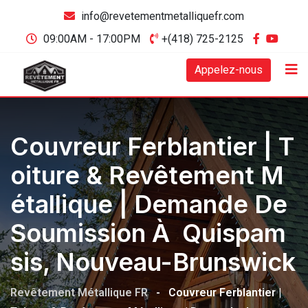
info@revetementmetalliquefr.com
09:00AM - 17:00PM
+(418) 725-2125
Appelez-nous
Couvreur Ferblantier | T
Oiture & Revêtement M
Étallique | Demande De
Soumission À Quispam
Sis, Nouveau-Brunswick
Revêtement Métallique FR
-
Couvreur Ferblantier |