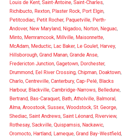
Louis de Kent
,
Saint-Antoine
,
Saint-Charles
,
Richibucto
,
Rexton
,
Plaster Rock
,
Port Elgin
,
Petitcodiac
,
Petit Rocher
,
Paquetville
,
Perth-
Andover
,
New Maryland
,
Nigadoo
,
Norton
,
Neguac
,
Minto
,
Memramcook
,
Millville
,
Maisonnette
,
McAdam
,
Meductic
,
Lac Baker
,
Le Goulet
,
Harvey
,
Hillsborough
,
Grand Manan
,
Grande Anse
,
Fredericton Junction
,
Gagetown
,
Dorchester
,
Drummond
,
Eel River Crossing
,
Chipman
,
Doaktown
,
Charlo
,
Centreville
,
Canterbury
,
Cap-Pelé
,
Blacks
Harbour
,
Blackville
,
Cambridge-Narrows
,
Belledune
,
Bertrand
,
Bas-Caraquet
,
Bath
,
Atholville
,
Balmoral
,
Alma
,
Aroostook
,
Sussex
,
Woodstock
,
St. George
,
Shediac
,
Saint Andrews
,
Saint Léonard
,
Riverview
,
Rothesay
,
Sackville
,
Quispamsis
,
Nackawic
,
Oromocto
,
Hartland
,
Lameque
,
Grand Bay-Westfield
,