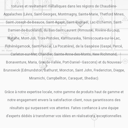
toitures et revêtement métalliques dans les régions de Chaudière-
Appalaches (Lévis, Saint-Georges, Montmagny, Sainte-Marie, Thetford Mines,
Saint-Joseph-de-Beauce, Saint-Agapit, Saint-Raphaël, Lac-Etchemin, Saint-
Damien-de-Buckland), du Bas-Saint-Laurent (Rimouski, Rivière-du-Loup,
Matane, Mont-Joli, Trois-Pistoles, Kamouraska, Témiscouata-sur-le-Lac,
Pohénégamook, Saint-Pascal, La Pocatière), de la Gaspésie (Gaspé, Percé,
Carleton-sur-Mer, Chandler, Sainte-Anne-des-Monts, New Richmond,
Bonaventure, Maria, Grande-Vallée, Port-Daniel–Gascons) et du Nouveau-
Brunswick (Edmundston, Bathurst, Moncton, Saint John, Fredericton, Dieppe,
Miramichi, Campbellton, Caraquet, Shediac).
Grâce à notre expertise locale, notre gamme de produits haut de gamme et
notre engagement envers la satisfaction client, nous garantissons des
résultats qui surpassent vos attentes. Faites confiance à une équipe
d’experts dédiés à transformer vos idées en réalisations exceptionnelles.