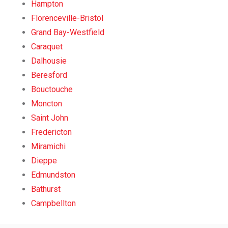
Hampton
Florenceville-Bristol
Grand Bay-Westfield
Caraquet
Dalhousie
Beresford
Bouctouche
Moncton
Saint John
Fredericton
Miramichi
Dieppe
Edmundston
Bathurst
Campbellton