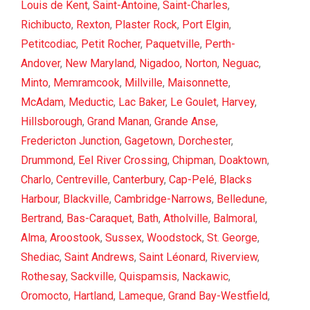
Louis de Kent
,
Saint-Antoine
,
Saint-Charles
,
Richibucto
,
Rexton
,
Plaster Rock
,
Port Elgin
,
Petitcodiac
,
Petit Rocher
,
Paquetville
,
Perth-
Andover
,
New Maryland
,
Nigadoo
,
Norton
,
Neguac
,
Minto
,
Memramcook
,
Millville
,
Maisonnette
,
McAdam
,
Meductic
,
Lac Baker
,
Le Goulet
,
Harvey
,
Hillsborough
,
Grand Manan
,
Grande Anse
,
Fredericton Junction
,
Gagetown
,
Dorchester
,
Drummond
,
Eel River Crossing
,
Chipman
,
Doaktown
,
Charlo
,
Centreville
,
Canterbury
,
Cap-Pelé
,
Blacks
Harbour
,
Blackville
,
Cambridge-Narrows
,
Belledune
,
Bertrand
,
Bas-Caraquet
,
Bath
,
Atholville
,
Balmoral
,
Alma
,
Aroostook
,
Sussex
,
Woodstock
,
St. George
,
Shediac
,
Saint Andrews
,
Saint Léonard
,
Riverview
,
Rothesay
,
Sackville
,
Quispamsis
,
Nackawic
,
Oromocto
,
Hartland
,
Lameque
,
Grand Bay-Westfield
,