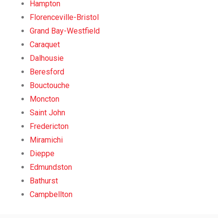
Hampton
Florenceville-Bristol
Grand Bay-Westfield
Caraquet
Dalhousie
Beresford
Bouctouche
Moncton
Saint John
Fredericton
Miramichi
Dieppe
Edmundston
Bathurst
Campbellton