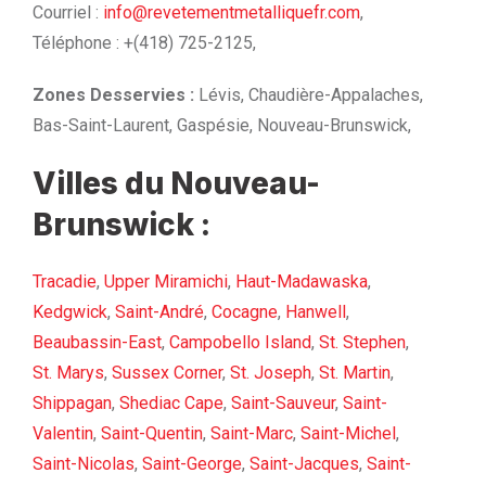
Courriel :
info@revetementmetalliquefr.com
,
Téléphone : +(418) 725-2125,
Zones Desservies :
Lévis, Chaudière-Appalaches,
Bas-Saint-Laurent, Gaspésie, Nouveau-Brunswick,
Villes du Nouveau-
Brunswick :
Tracadie
,
Upper Miramichi
,
Haut-Madawaska
,
Kedgwick
,
Saint-André
,
Cocagne
,
Hanwell
,
Beaubassin-East
,
Campobello Island
,
St. Stephen
,
St. Marys
,
Sussex Corner
,
St. Joseph
,
St. Martin
,
Shippagan
,
Shediac Cape
,
Saint-Sauveur
,
Saint-
Valentin
,
Saint-Quentin
,
Saint-Marc
,
Saint-Michel
,
Saint-Nicolas
,
Saint-George
,
Saint-Jacques
,
Saint-