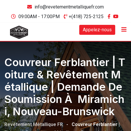
info@revetementmetalliquefr.com
09:00AM - 17:00PM
+(418) 725-2125
Appelez-nous
Couvreur Ferblantier | T
Oiture & Revêtement M
Étallique | Demande De
Soumission À Miramich
I, Nouveau-Brunswick
Revêtement Métallique FR
-
Couvreur Ferblantier |