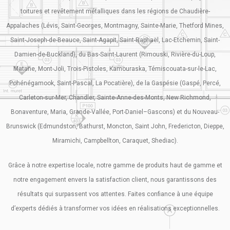
toitures et revêtement métalliques dans les régions de Chaudière-
Appalaches (Lévis, Saint-Georges, Montmagny, Sainte-Marie, Thetford Mines,
Saint-Joseph-de-Beauce, Saint-Agapit, Saint-Raphaël, Lac-Etchemin, Saint-
Damien-de-Buckland), du Bas-Saint-Laurent (Rimouski, Rivière-du-Loup,
Matane, Mont-Joli, Trois-Pistoles, Kamouraska, Témiscouata-sur-le-Lac,
Pohénégamook, Saint-Pascal, La Pocatière), de la Gaspésie (Gaspé, Percé,
Carleton-sur-Mer, Chandler, Sainte-Anne-des-Monts, New Richmond,
Bonaventure, Maria, Grande-Vallée, Port-Daniel–Gascons) et du Nouveau-
Brunswick (Edmundston, Bathurst, Moncton, Saint John, Fredericton, Dieppe,
Miramichi, Campbellton, Caraquet, Shediac).
Grâce à notre expertise locale, notre gamme de produits haut de gamme et
notre engagement envers la satisfaction client, nous garantissons des
résultats qui surpassent vos attentes. Faites confiance à une équipe
d’experts dédiés à transformer vos idées en réalisations exceptionnelles.