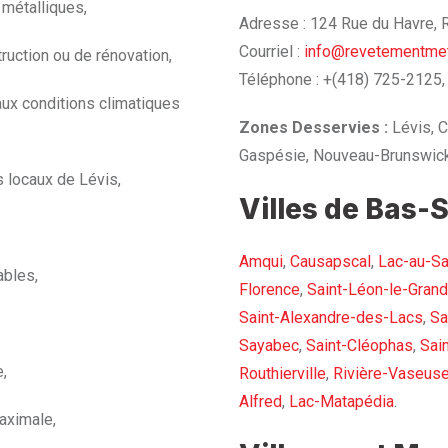
 métalliques,
Adresse : 124 Rue du Havre,
Courriel :
info@revetementmet
ruction ou de rénovation,
Téléphone : +(418) 725-2125,
aux conditions climatiques
Zones Desservies :
Lévis, C
Gaspésie, Nouveau-Brunswick
s locaux de Lévis,
Villes de Bas-S
Amqui
,
Causapscal
,
Lac-au-S
ables,
Florence
,
Saint-Léon-le-Grand
Saint-Alexandre-des-Lacs
,
Sa
Sayabec
,
Saint-Cléophas
,
Sai
e,
Routhierville
,
Rivière-Vaseus
Alfred
,
Lac-Matapédia
.
aximale,