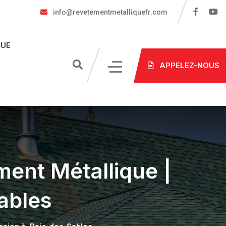
info@revetementmetalliquefr.com
UE
APPELEZ-NOUS
ment Métallique |
ables