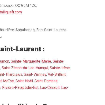
 Rimouski, QC G5M 1Z6,
alliquefr.com
,
haudière-Appalaches, Bas-Saint-Laurent,
,
aint-Laurent :
aumon
,
Sainte-Marguerite-Marie
,
Sainte-
,
Saint-Zénon-du-Lac-Humqui
,
Sainte-Irène
,
int-Tharcisius
,
Saint-Vianney
,
Val-Brillant
,
nt-Moïse
,
Saint-Noël
,
Saint-Damase
,
e
,
Rivière-Patapédia-Est
,
Lac-Casault
,
Lac-