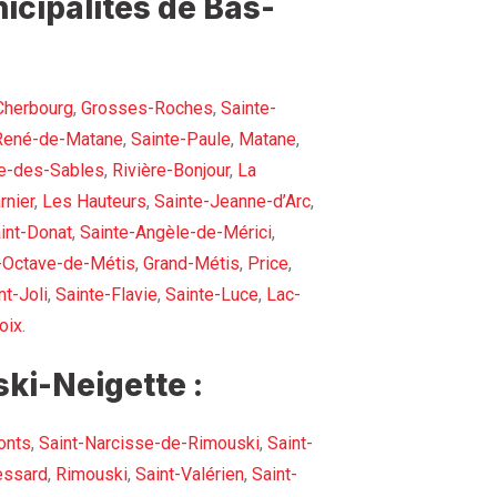
icipalités de Bas-
Cherbourg
,
Grosses-Roches
,
Sainte-
René-de-Matane
,
Sainte-Paule
,
Matane
,
e-des-Sables
,
Rivière-Bonjour
,
La
rnier
,
Les Hauteurs
,
Sainte-Jeanne-d’Arc
,
int-Donat
,
Sainte-Angèle-de-Mérici
,
-Octave-de-Métis
,
Grand-Métis
,
Price
,
t-Joli
,
Sainte-Flavie
,
Sainte-Luce
,
Lac-
oix
.
ki-Neigette :
onts
,
Saint-Narcisse-de-Rimouski
,
Saint-
essard
,
Rimouski
,
Saint-Valérien
,
Saint-