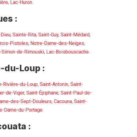
ière
,
Lac-Huron
.
es :
-Dieu
,
Sainte-Rita
,
Saint-Guy
,
Saint-Médard
,
rois-Pistoles
,
Notre-Dame-des-Neiges
,
t-Simon-de-Rimouski
,
Lac-Boisbouscache
.
-du-Loup :
e-Rivière-du-Loup
,
Saint-Antonin
,
Saint-
er-de-Viger
,
Saint-Épiphane
,
Saint-Paul-de-
ame-des-Sept-Douleurs
,
Cacouna
,
Saint-
re-Dame-du-Portage
.
ouata :