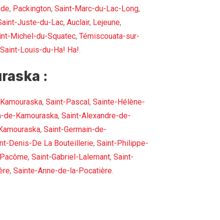
nde
,
Packington
,
Saint-Marc-du-Lac-Long
,
Saint-Juste-du-Lac
,
Auclair
,
Lejeune
,
int-Michel-du-Squatec
,
Témiscouata-sur-
Saint-Louis-du-Ha! Ha!
.
raska :
-Kamouraska
,
Saint-Pascal
,
Sainte-Hélène-
h-de-Kamouraska
,
Saint-Alexandre-de-
-Kamouraska
,
Saint-Germain-de-
nt-Denis-De La Bouteillerie
,
Saint-Philippe-
-Pacôme
,
Saint-Gabriel-Lalemant
,
Saint-
ère
,
Sainte-Anne-de-la-Pocatière
.