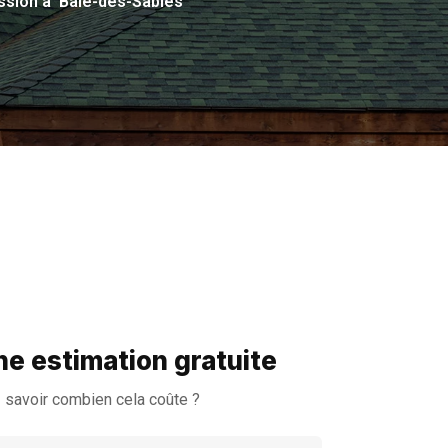
ission à Baie-des-Sables
e estimation gratuite
 savoir combien cela coûte ?