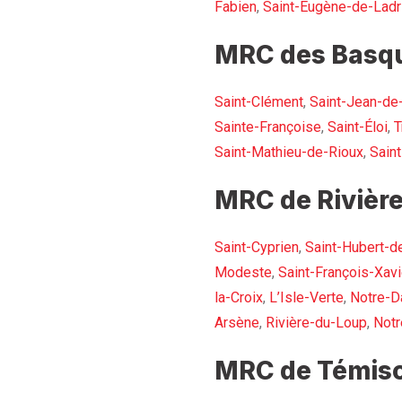
Fabien
,
Saint-Eugène-de-Ladr
MRC des Basqu
Saint-Clément
,
Saint-Jean-de
Sainte-Françoise
,
Saint-Éloi
,
T
Saint-Mathieu-de-Rioux
,
Sain
MRC de Rivière
Saint-Cyprien
,
Saint-Hubert-d
Modeste
,
Saint-François-Xavi
la-Croix
,
L’Isle-Verte
,
Notre-D
Arsène
,
Rivière-du-Loup
,
Not
MRC de Témisc