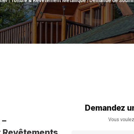
tier | Toiture & Revêtement Métallique | Demande de Soum
Demandez un
 –
Vous voulez
et Revêtements