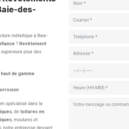
Baie-des-
iture métallique à Baie-
nfiance
?
Revêtement
é supérieure pour des
er haut de gamme
corrosion
om spécialisé dans la
iques
, de
toitures en
liques
, moulures et
, notre entreprise dessert