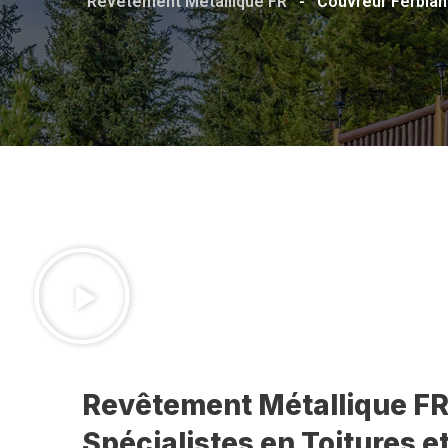
Revêtement Métallique FR
-
Couvreur Ferblan
Revêtement Métallique FR
Spécialistes en Toitures 