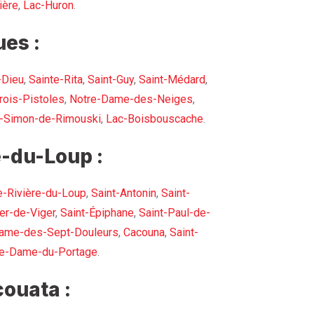
ière
,
Lac-Huron
.
es :
-Dieu
,
Sainte-Rita
,
Saint-Guy
,
Saint-Médard
,
rois-Pistoles
,
Notre-Dame-des-Neiges
,
t-Simon-de-Rimouski
,
Lac-Boisbouscache
.
-du-Loup :
e-Rivière-du-Loup
,
Saint-Antonin
,
Saint-
er-de-Viger
,
Saint-Épiphane
,
Saint-Paul-de-
ame-des-Sept-Douleurs
,
Cacouna
,
Saint-
re-Dame-du-Portage
.
ouata :