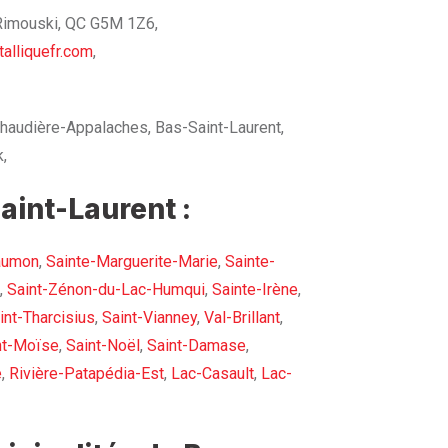
 Rimouski, QC G5M 1Z6,
alliquefr.com
,
haudière-Appalaches, Bas-Saint-Laurent,
,
aint-Laurent :
aumon
,
Sainte-Marguerite-Marie
,
Sainte-
,
Saint-Zénon-du-Lac-Humqui
,
Sainte-Irène
,
int-Tharcisius
,
Saint-Vianney
,
Val-Brillant
,
nt-Moïse
,
Saint-Noël
,
Saint-Damase
,
e
,
Rivière-Patapédia-Est
,
Lac-Casault
,
Lac-