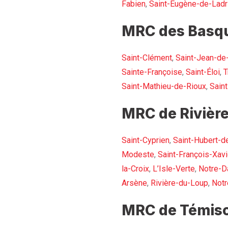
Fabien
,
Saint-Eugène-de-Ladr
MRC des Basqu
Saint-Clément
,
Saint-Jean-de
Sainte-Françoise
,
Saint-Éloi
,
T
Saint-Mathieu-de-Rioux
,
Sain
MRC de Rivière
Saint-Cyprien
,
Saint-Hubert-d
Modeste
,
Saint-François-Xavi
la-Croix
,
L’Isle-Verte
,
Notre-D
Arsène
,
Rivière-du-Loup
,
Not
MRC de Témisc