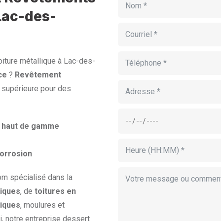
Lac-des-
oiture métallique à Lac-des-
ce
?
Revêtement
é supérieure pour des
er haut de gamme
corrosion
om spécialisé dans la
iques
, de
toitures en
liques
, moulures et
, notre entreprise dessert