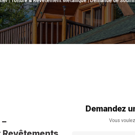
tier | Toiture & Revêtement Métallique | Demande de Soumi
Demandez un
 –
Vous voulez
et Revêtements