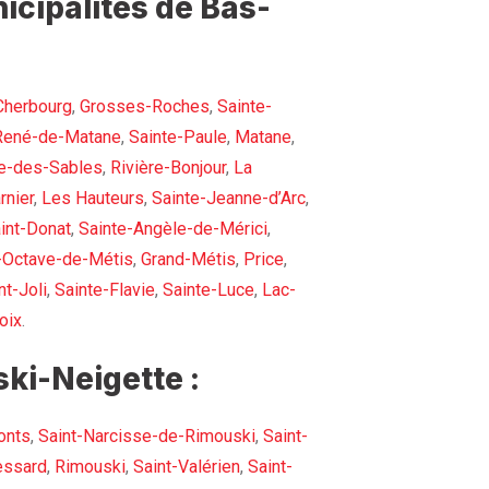
icipalités de Bas-
Cherbourg
,
Grosses-Roches
,
Sainte-
René-de-Matane
,
Sainte-Paule
,
Matane
,
e-des-Sables
,
Rivière-Bonjour
,
La
rnier
,
Les Hauteurs
,
Sainte-Jeanne-d’Arc
,
int-Donat
,
Sainte-Angèle-de-Mérici
,
-Octave-de-Métis
,
Grand-Métis
,
Price
,
t-Joli
,
Sainte-Flavie
,
Sainte-Luce
,
Lac-
oix
.
ki-Neigette :
onts
,
Saint-Narcisse-de-Rimouski
,
Saint-
essard
,
Rimouski
,
Saint-Valérien
,
Saint-