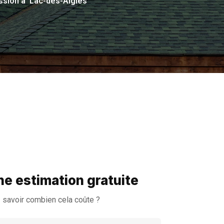
ssion à Lac-des-Aigles
e estimation gratuite
 savoir combien cela coûte ?