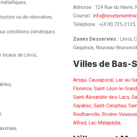
 métalliques,
Adresse : 124 Rue du Havre,
Courriel :
info@revetementmet
ruction ou de rénovation,
Téléphone : +(418) 725-2125,
aux conditions climatiques
Zones Desservies :
Lévis, C
Gaspésie, Nouveau-Brunswick
s locaux de Lévis,
Villes de Bas-S
Amqui
,
Causapscal
,
Lac-au-S
ables,
Florence
,
Saint-Léon-le-Grand
Saint-Alexandre-des-Lacs
,
Sa
Sayabec
,
Saint-Cléophas
,
Sai
e,
Routhierville
,
Rivière-Vaseus
Alfred
,
Lac-Matapédia
.
aximale,