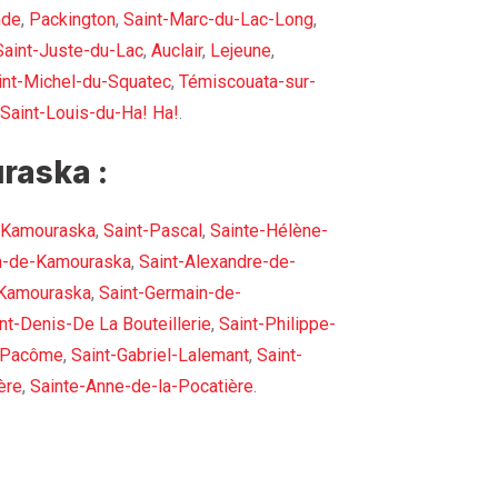
nde
,
Packington
,
Saint-Marc-du-Lac-Long
,
Saint-Juste-du-Lac
,
Auclair
,
Lejeune
,
int-Michel-du-Squatec
,
Témiscouata-sur-
Saint-Louis-du-Ha! Ha!
.
raska :
-Kamouraska
,
Saint-Pascal
,
Sainte-Hélène-
h-de-Kamouraska
,
Saint-Alexandre-de-
-Kamouraska
,
Saint-Germain-de-
nt-Denis-De La Bouteillerie
,
Saint-Philippe-
-Pacôme
,
Saint-Gabriel-Lalemant
,
Saint-
ère
,
Sainte-Anne-de-la-Pocatière
.