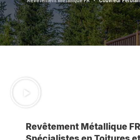
Revêtement Métallique FR
-
Couvreur Ferblan
Revêtement Métallique FR
Spécialistes en Toitures 