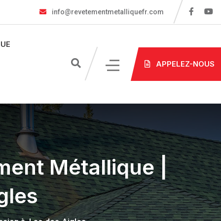
info@revetementmetalliquefr.com
UE
APPELEZ-NOUS
ment Métallique |
gles