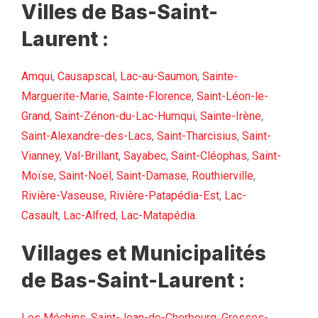
Villes de Bas-Saint-
Laurent :
Amqui
,
Causapscal
,
Lac-au-Saumon
,
Sainte-
Marguerite-Marie
,
Sainte-Florence
,
Saint-Léon-le-
Grand
,
Saint-Zénon-du-Lac-Humqui
,
Sainte-Irène
,
Saint-Alexandre-des-Lacs
,
Saint-Tharcisius
,
Saint-
Vianney
,
Val-Brillant
,
Sayabec
,
Saint-Cléophas
,
Saint-
Moïse
,
Saint-Noël
,
Saint-Damase
,
Routhierville
,
Rivière-Vaseuse
,
Rivière-Patapédia-Est
,
Lac-
Casault
,
Lac-Alfred
,
Lac-Matapédia
.
Villages et Municipalités
de Bas-Saint-Laurent :
Les Méchins
,
Saint-Jean-de-Cherbourg
,
Grosses-