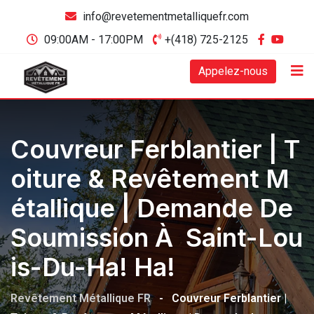
info@revetementmetalliquefr.com
09:00AM - 17:00PM
+(418) 725-2125
Appelez-nous
Couvreur Ferblantier | T
Oiture & Revêtement M
Étallique | Demande De
Soumission À Saint-Lou
Is-Du-Ha! Ha!
Revêtement Métallique FR
-
Couvreur Ferblantier |