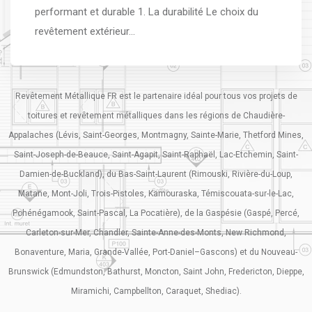
performant et durable 1. La durabilité Le choix du
revêtement extérieur…
Revêtement Métallique FR est le partenaire idéal pour tous vos projets de
toitures et revêtement métalliques dans les régions de Chaudière-
Appalaches (Lévis, Saint-Georges, Montmagny, Sainte-Marie, Thetford Mines,
Saint-Joseph-de-Beauce, Saint-Agapit, Saint-Raphaël, Lac-Etchemin, Saint-
Damien-de-Buckland), du Bas-Saint-Laurent (Rimouski, Rivière-du-Loup,
Matane, Mont-Joli, Trois-Pistoles, Kamouraska, Témiscouata-sur-le-Lac,
Pohénégamook, Saint-Pascal, La Pocatière), de la Gaspésie (Gaspé, Percé,
Carleton-sur-Mer, Chandler, Sainte-Anne-des-Monts, New Richmond,
Bonaventure, Maria, Grande-Vallée, Port-Daniel–Gascons) et du Nouveau-
Brunswick (Edmundston, Bathurst, Moncton, Saint John, Fredericton, Dieppe,
Miramichi, Campbellton, Caraquet, Shediac).