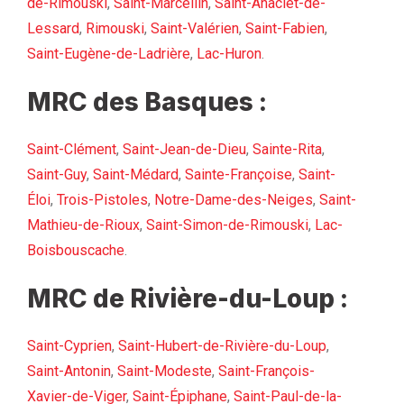
de-Rimouski
,
Saint-Marcellin
,
Saint-Anaclet-de-
Lessard
,
Rimouski
,
Saint-Valérien
,
Saint-Fabien
,
Saint-Eugène-de-Ladrière
,
Lac-Huron
.
MRC des Basques :
Saint-Clément
,
Saint-Jean-de-Dieu
,
Sainte-Rita
,
Saint-Guy
,
Saint-Médard
,
Sainte-Françoise
,
Saint-
Éloi
,
Trois-Pistoles
,
Notre-Dame-des-Neiges
,
Saint-
Mathieu-de-Rioux
,
Saint-Simon-de-Rimouski
,
Lac-
Boisbouscache
.
MRC de Rivière-du-Loup :
Saint-Cyprien
,
Saint-Hubert-de-Rivière-du-Loup
,
Saint-Antonin
,
Saint-Modeste
,
Saint-François-
Xavier-de-Viger
,
Saint-Épiphane
,
Saint-Paul-de-la-