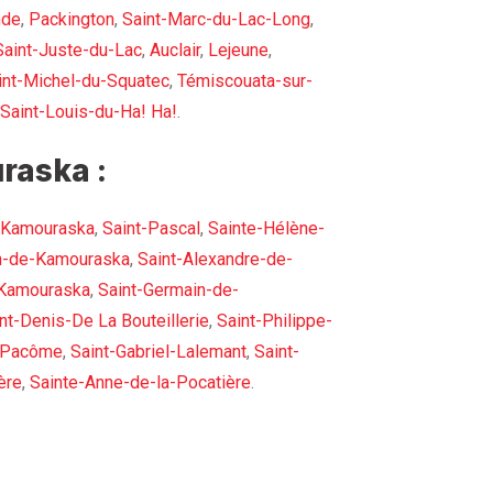
nde
,
Packington
,
Saint-Marc-du-Lac-Long
,
Saint-Juste-du-Lac
,
Auclair
,
Lejeune
,
int-Michel-du-Squatec
,
Témiscouata-sur-
Saint-Louis-du-Ha! Ha!
.
raska :
-Kamouraska
,
Saint-Pascal
,
Sainte-Hélène-
h-de-Kamouraska
,
Saint-Alexandre-de-
-Kamouraska
,
Saint-Germain-de-
nt-Denis-De La Bouteillerie
,
Saint-Philippe-
-Pacôme
,
Saint-Gabriel-Lalemant
,
Saint-
ère
,
Sainte-Anne-de-la-Pocatière
.