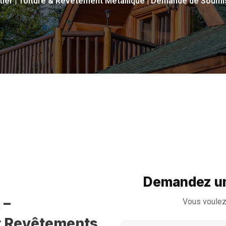
tier | Toiture & Revêtement Métallique | Demande de Soumi
Demandez un
 –
Vous voulez
et Revêtements