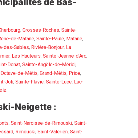
icipalités de Bas-
Cherbourg
,
Grosses-Roches
,
Sainte-
René-de-Matane
,
Sainte-Paule
,
Matane
,
e-des-Sables
,
Rivière-Bonjour
,
La
rnier
,
Les Hauteurs
,
Sainte-Jeanne-d’Arc
,
int-Donat
,
Sainte-Angèle-de-Mérici
,
-Octave-de-Métis
,
Grand-Métis
,
Price
,
t-Joli
,
Sainte-Flavie
,
Sainte-Luce
,
Lac-
oix
.
ki-Neigette :
onts
,
Saint-Narcisse-de-Rimouski
,
Saint-
essard
,
Rimouski
,
Saint-Valérien
,
Saint-