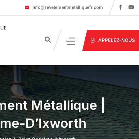
info@revetementmetalliquefr.com
UE
APPELEZ-NOUS
ment Métallique |
ime-D’Ixworth