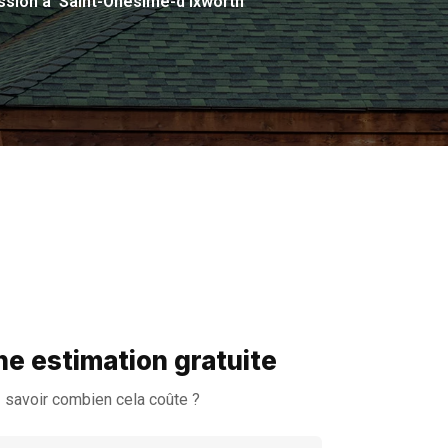
ssion à Saint-Onésime-d’Ixworth
e estimation gratuite
 savoir combien cela coûte ?