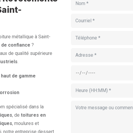
aint-
iture métallique à Saint-
 de confiance
?
aux de qualité supérieure
ustriels
.
er haut de gamme
corrosion
om spécialisé dans la
iques
, de
toitures en
liques
, moulures et
, notre entreprise dessert