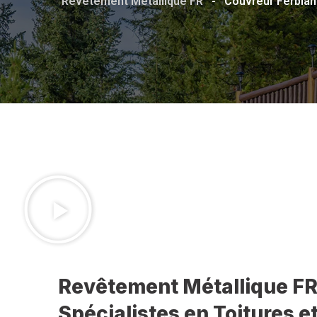
Revêtement Métallique FR
-
Couvreur Ferblan
Revêtement Métallique FR
Spécialistes en Toitures 