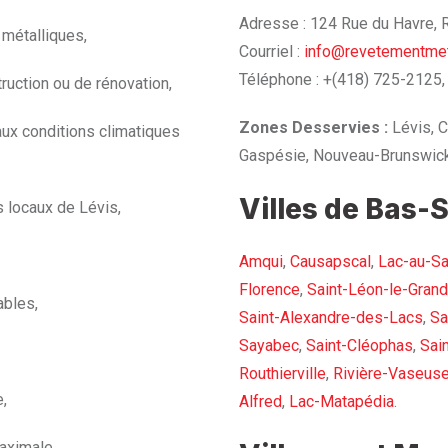
Adresse : 124 Rue du Havre,
 métalliques,
Courriel :
info@revetementmet
Téléphone : +(418) 725-2125,
ruction ou de rénovation,
Zones Desservies :
Lévis, C
aux conditions climatiques
Gaspésie, Nouveau-Brunswick
Villes de Bas-S
s locaux de Lévis,
Amqui
,
Causapscal
,
Lac-au-S
Florence
,
Saint-Léon-le-Grand
ables,
Saint-Alexandre-des-Lacs
,
Sa
Sayabec
,
Saint-Cléophas
,
Sai
Routhierville
,
Rivière-Vaseus
e,
Alfred
,
Lac-Matapédia
.
aximale,