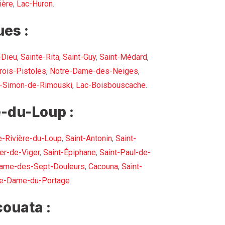
ière
,
Lac-Huron
.
es :
-Dieu
,
Sainte-Rita
,
Saint-Guy
,
Saint-Médard
,
rois-Pistoles
,
Notre-Dame-des-Neiges
,
t-Simon-de-Rimouski
,
Lac-Boisbouscache
.
-du-Loup :
e-Rivière-du-Loup
,
Saint-Antonin
,
Saint-
er-de-Viger
,
Saint-Épiphane
,
Saint-Paul-de-
ame-des-Sept-Douleurs
,
Cacouna
,
Saint-
re-Dame-du-Portage
.
ouata :