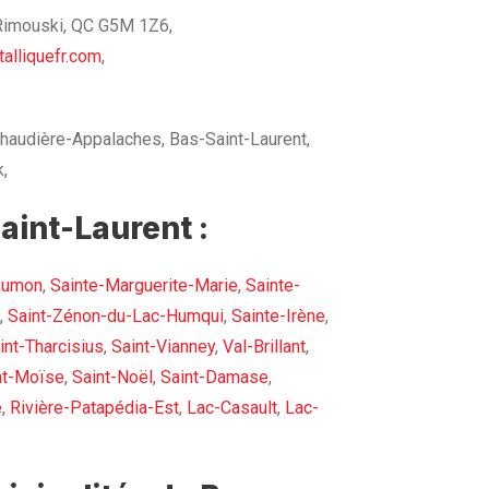
 Rimouski, QC G5M 1Z6,
alliquefr.com
,
haudière-Appalaches, Bas-Saint-Laurent,
,
aint-Laurent :
aumon
,
Sainte-Marguerite-Marie
,
Sainte-
,
Saint-Zénon-du-Lac-Humqui
,
Sainte-Irène
,
int-Tharcisius
,
Saint-Vianney
,
Val-Brillant
,
nt-Moïse
,
Saint-Noël
,
Saint-Damase
,
e
,
Rivière-Patapédia-Est
,
Lac-Casault
,
Lac-