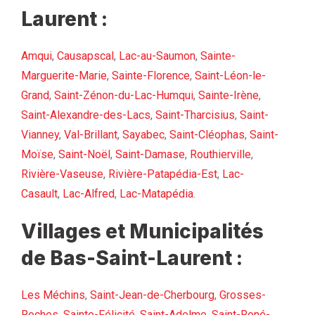
Laurent :
Amqui
,
Causapscal
,
Lac-au-Saumon
,
Sainte-
Marguerite-Marie
,
Sainte-Florence
,
Saint-Léon-le-
Grand
,
Saint-Zénon-du-Lac-Humqui
,
Sainte-Irène
,
Saint-Alexandre-des-Lacs
,
Saint-Tharcisius
,
Saint-
Vianney
,
Val-Brillant
,
Sayabec
,
Saint-Cléophas
,
Saint-
Moïse
,
Saint-Noël
,
Saint-Damase
,
Routhierville
,
Rivière-Vaseuse
,
Rivière-Patapédia-Est
,
Lac-
Casault
,
Lac-Alfred
,
Lac-Matapédia
.
Villages et Municipalités
de Bas-Saint-Laurent :
Les Méchins
,
Saint-Jean-de-Cherbourg
,
Grosses-
Roches
,
Sainte-Félicité
,
Saint-Adelme
,
Saint-René-