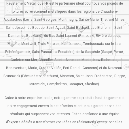
Revêtement Métallique FR est le partenaire idéal pour tous vos projets de
toitures et revêtement métalliques dans les régions de Chaudière-
Appalaches (Lévis, Saint-Georges, Montmagny, Sainte-Marie, Thetford Mines,
Saint-Joseph-de-Beauce, Saint-Agapit, Saint-Raphaël, Lac-Etchemin, Saint-
Damien-de-Buckland), du Bas-Saint-Laurent (Rimouski, Rivière-du-Loup,
Matane, Mont-Joli, Trois-Pistoles, Kamouraska, Témiscouata-sur-le-Lac,
Pohénégamook, Saint-Pascal, La Pocatière), de la Gaspésie (Gaspé, Percé,
Carleton-sur-Mer, Chandler, Sainte-Anne-des-Monts, New Richmond,
Bonaventure, Maria, Grande-Vallée, Port-Daniel–Gascons) et du Nouveau-
Brunswick (Edmundston, Bathurst, Moncton, Saint John, Fredericton, Dieppe,
Miramichi, Campbellton, Caraquet, Shediac).
Grâce à notre expertise locale, notre gamme de produits haut de gamme et
notre engagement envers la satisfaction client, nous garantissons des
résultats qui surpassent vos attentes. Faites confiance à une équipe
d’experts dédiés à transformer vos idées en réalisations exceptionnelles.