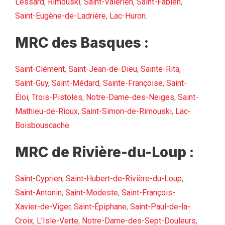
Lessard
,
Rimouski
,
Saint-Valérien
,
Saint-Fabien
,
Saint-Eugène-de-Ladrière
,
Lac-Huron
.
MRC des Basques :
Saint-Clément
,
Saint-Jean-de-Dieu
,
Sainte-Rita
,
Saint-Guy
,
Saint-Médard
,
Sainte-Françoise
,
Saint-
Éloi
,
Trois-Pistoles
,
Notre-Dame-des-Neiges
,
Saint-
Mathieu-de-Rioux
,
Saint-Simon-de-Rimouski
,
Lac-
Boisbouscache
.
MRC de Rivière-du-Loup :
Saint-Cyprien
,
Saint-Hubert-de-Rivière-du-Loup
,
Saint-Antonin
,
Saint-Modeste
,
Saint-François-
Xavier-de-Viger
,
Saint-Épiphane
,
Saint-Paul-de-la-
Croix
,
L’Isle-Verte
,
Notre-Dame-des-Sept-Douleurs
,