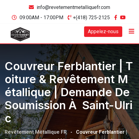
info@revetementmetalliquefr.com
09:00AM - 17:00PM
+(418) 725-2125
Appelez-nous
Couvreur Ferblantier | T
Oiture & Revêtement M
Étallique | Demande De
Soumission À Saint-Ulri
C
Revêtement Métallique FR
-
Couvreur Ferblantier |