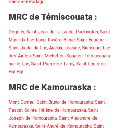
Dame-du-Portage
.
MRC de Témiscouata :
Dégelis
,
Saint-Jean-de-la-Lande
,
Packington
,
Saint-
Marc-du-Lac-Long
,
Rivière-Bleue
,
Saint-Eusèbe
,
Saint-Juste-du-Lac
,
Auclair
,
Lejeune
,
Biencourt
,
Lac-
des-Aigles
,
Saint-Michel-du-Squatec
,
Témiscouata-
sur-le-Lac
,
Saint-Pierre-de-Lamy
,
Saint-Louis-du-
Ha! Ha!
.
MRC de Kamouraska :
Mont-Carmel
,
Saint-Bruno-de-Kamouraska
,
Saint-
Pascal
,
Sainte-Hélène-de-Kamouraska
,
Saint-
Joseph-de-Kamouraska
,
Saint-Alexandre-de-
Kamouraska
,
Saint-André-de-Kamouraska
,
Saint-