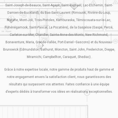
Saint-Joseph-de-Beauce, Saint-Agapit, Saint-Raphaël, Lac-Etchemin, Saint-
Damien-de-Buckland), du Bas-Saint-Laurent (Rimouski, Rivière-du-Loup,
Matane, Mont-Joli, Trois-Pistoles, Kamouraska, Témiscouata-sur-le-Lac,
Pohénégamook, Saint-Pascal, La Pocatière), de la Gaspésie (Gaspé, Percé,
Carleton-sur-Mer, Chandler, Sainte-Anne-des-Monts, New Richmond,
Bonaventure, Maria, Grande-Vallée, Port-Daniel–Gascons) et du Nouveau-
Brunswick (Edmundston, Bathurst, Moncton, Saint John, Fredericton, Dieppe,
Miramichi, Campbellton, Caraquet, Shediac).
Grâce à notre expertise locale, notre gamme de produits haut de gamme et
notre engagement envers la satisfaction client, nous garantissons des
résultats qui surpassent vos attentes. Faites confiance à une équipe
d’experts dédiés à transformer vos idées en réalisations exceptionnelles.